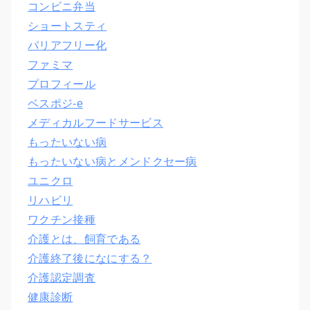
コンビニ弁当
ショートスティ
バリアフリー化
ファミマ
プロフィール
ベスポジ-e
メディカルフードサービス
もったいない病
もったいない病とメンドクセー病
ユニクロ
リハビリ
ワクチン接種
介護とは、飼育である
介護終了後になにする？
介護認定調査
健康診断