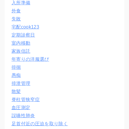
入所準備
外食
失敗
宅配cook123
定期診察日
室内移動
家族信託
年寄りの洋服選び
徘徊
愚痴
排泄管理
散髪
脊柱管狭窄症
血圧測定
誤嚥性肺炎
足首付近の圧迫を取り除く