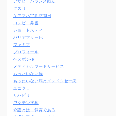
アサヒ バランス献立
クスリ
ケアマネ定期訪問日
コンビニ弁当
ショートスティ
バリアフリー化
ファミマ
プロフィール
ベスポジ-e
メディカルフードサービス
もったいない病
もったいない病とメンドクセー病
ユニクロ
リハビリ
ワクチン接種
介護とは、飼育である