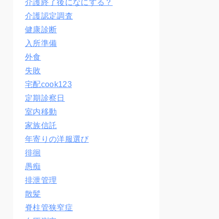
介護終了後になにする？
介護認定調査
健康診断
入所準備
外食
失敗
宅配cook123
定期診察日
室内移動
家族信託
年寄りの洋服選び
徘徊
愚痴
排泄管理
散髪
脊柱管狭窄症