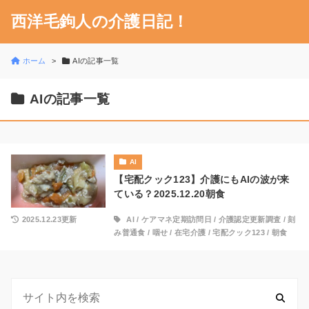
西洋毛鉤人の介護日記！
ホーム
AIの記事一覧
AIの記事一覧
AI
【宅配クック123】介護にもAIの波が来
ている？2025.12.20朝食
2025.12.23更新
AI
/
ケアマネ定期訪問日
/
介護認定更新調査
/
刻
み普通食
/
咽せ
/
在宅介護
/
宅配クック123
/
朝食