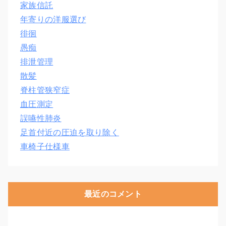
家族信託
年寄りの洋服選び
徘徊
愚痴
排泄管理
散髪
脊柱管狭窄症
血圧測定
誤嚥性肺炎
足首付近の圧迫を取り除く
車椅子仕様車
最近のコメント