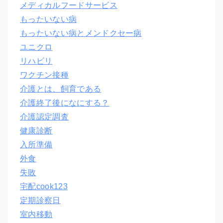
メディカルフードサービス
もったいない病
もったいない病とメンドクセー病
ユニクロ
リハビリ
ワクチン接種
介護とは、飼育である
介護終了後になにする？
介護認定調査
健康診断
入所準備
外食
失敗
宅配cook123
定期診察日
室内移動