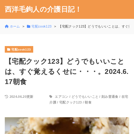
西洋毛鉤人の介護日記！
ホーム
宅配cook123
【宅配クック123】どうでもいいことは、すぐ覚える
宅配cook123
【宅配クック123】どうでもいいこと
は、すぐ覚えるくせに・・・。2024.6.
17朝食
2024.06.20更新
エアコン
/
どうでもいいこと
/
刻み普通食
/
在宅
介護
/
宅配クック123
/
朝食