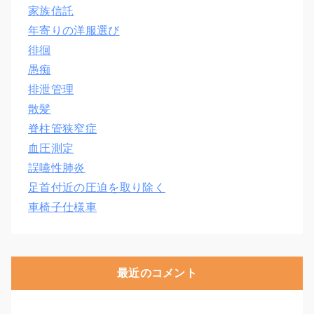
家族信託
年寄りの洋服選び
徘徊
愚痴
排泄管理
散髪
脊柱管狭窄症
血圧測定
誤嚥性肺炎
足首付近の圧迫を取り除く
車椅子仕様車
最近のコメント