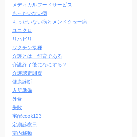
メディカルフードサービス
もったいない病
もったいない病とメンドクセー病
ユニクロ
リハビリ
ワクチン接種
介護とは、飼育である
介護終了後になにする？
介護認定調査
健康診断
入所準備
外食
失敗
宅配cook123
定期診察日
室内移動