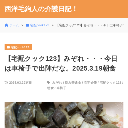
西洋毛鉤人の介護日記！
ホーム
宅配cook123
【宅配クック123】みぞれ・・・今日は車椅子で出陣だ
宅配cook123
【宅配クック123】みぞれ・・・今日
は車椅子で出陣だな。2025.3.19朝食
2025.03.22更新
みぞれ
/
刻み普通食
/
在宅介護
/
宅配クック123
/
朝食
/
車椅子