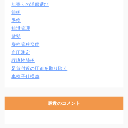
年寄りの洋服選び
徘徊
愚痴
排泄管理
散髪
脊柱管狭窄症
血圧測定
誤嚥性肺炎
足首付近の圧迫を取り除く
車椅子仕様車
最近のコメント