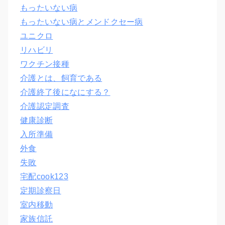
もったいない病
もったいない病とメンドクセー病
ユニクロ
リハビリ
ワクチン接種
介護とは、飼育である
介護終了後になにする？
介護認定調査
健康診断
入所準備
外食
失敗
宅配cook123
定期診察日
室内移動
家族信託