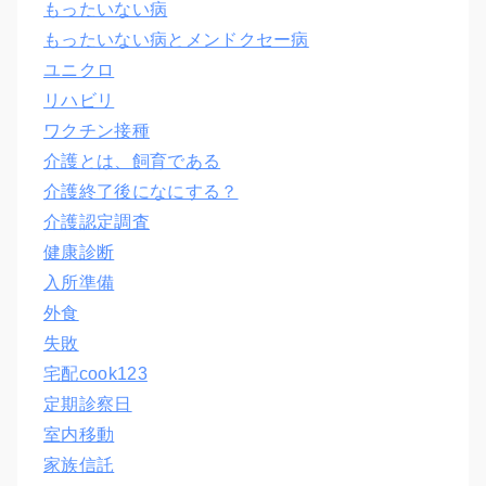
もったいない病
もったいない病とメンドクセー病
ユニクロ
リハビリ
ワクチン接種
介護とは、飼育である
介護終了後になにする？
介護認定調査
健康診断
入所準備
外食
失敗
宅配cook123
定期診察日
室内移動
家族信託