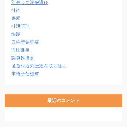
年寄りの洋服選び
徘徊
愚痴
排泄管理
散髪
脊柱管狭窄症
血圧測定
誤嚥性肺炎
足首付近の圧迫を取り除く
車椅子仕様車
最近のコメント