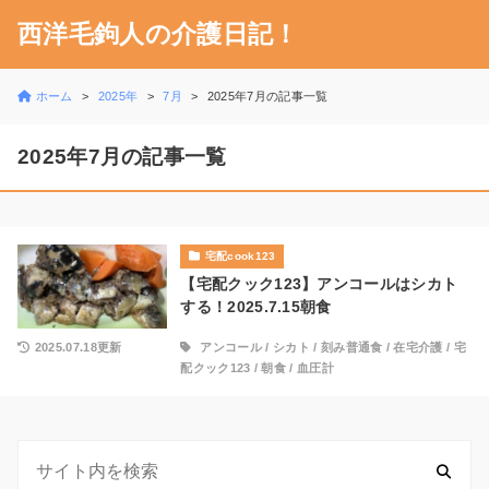
西洋毛鉤人の介護日記！
ホーム
2025年
7月
2025年7月の記事一覧
2025年7月の記事一覧
宅配cook123
【宅配クック123】アンコールはシカト
する！2025.7.15朝食
2025.07.18更新
アンコール
/
シカト
/
刻み普通食
/
在宅介護
/
宅
配クック123
/
朝食
/
血圧計