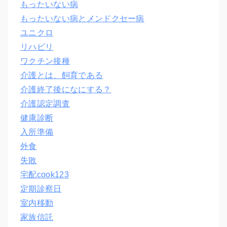
もったいない病
もったいない病とメンドクセー病
ユニクロ
リハビリ
ワクチン接種
介護とは、飼育である
介護終了後になにする？
介護認定調査
健康診断
入所準備
外食
失敗
宅配cook123
定期診察日
室内移動
家族信託