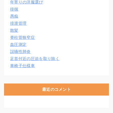
年寄りの洋服選び
徘徊
愚痴
排泄管理
散髪
脊柱管狭窄症
血圧測定
誤嚥性肺炎
足首付近の圧迫を取り除く
車椅子仕様車
最近のコメント