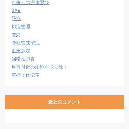
年寄りの洋服選び
徘徊
愚痴
排泄管理
散髪
脊柱管狭窄症
血圧測定
誤嚥性肺炎
足首付近の圧迫を取り除く
車椅子仕様車
最近のコメント