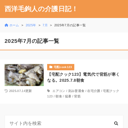
西洋毛鉤人の介護日記！
ホーム
2025年
7月
2025年7月の記事一覧
2025年7月の記事一覧
宅配cook123
【宅配クック123】電気代で背筋が寒く
なる。2025.7.8朝食
2025.07.14更新
エアコン
/
刻み普通食
/
在宅介護
/
宅配クック
123
/
朝食
/
猛暑
/
背筋