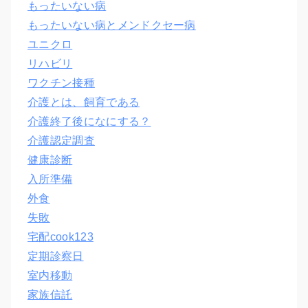
もったいない病
もったいない病とメンドクセー病
ユニクロ
リハビリ
ワクチン接種
介護とは、飼育である
介護終了後になにする？
介護認定調査
健康診断
入所準備
外食
失敗
宅配cook123
定期診察日
室内移動
家族信託