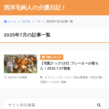
西洋毛鉤人の介護日記！
ホーム
2025年
7月
2025年7月の記事一覧
2025年7月の記事一覧
宅配cook123
【宅配クック123】ブレーカーが落ち
た！2025.7.27朝食
2025.07.30更新
エアコン
/
ブレーカー
/
刻み普通食
/
在宅介護
/
宅配クック123
/
朝食