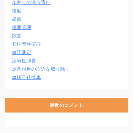
年寄りの洋服選び
徘徊
愚痴
排泄管理
散髪
脊柱管狭窄症
血圧測定
誤嚥性肺炎
足首付近の圧迫を取り除く
車椅子仕様車
最近のコメント