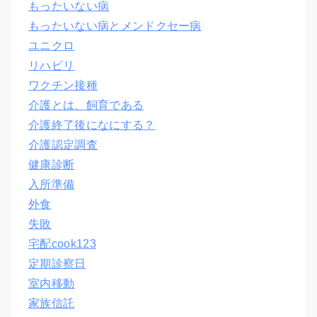
もったいない病
もったいない病とメンドクセー病
ユニクロ
リハビリ
ワクチン接種
介護とは、飼育である
介護終了後になにする？
介護認定調査
健康診断
入所準備
外食
失敗
宅配cook123
定期診察日
室内移動
家族信託