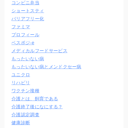
コンビニ弁当
ショートスティ
バリアフリー化
ファミマ
プロフィール
ベスポジ-e
メディカルフードサービス
もったいない病
もったいない病とメンドクセー病
ユニクロ
リハビリ
ワクチン接種
介護とは、飼育である
介護終了後になにする？
介護認定調査
健康診断