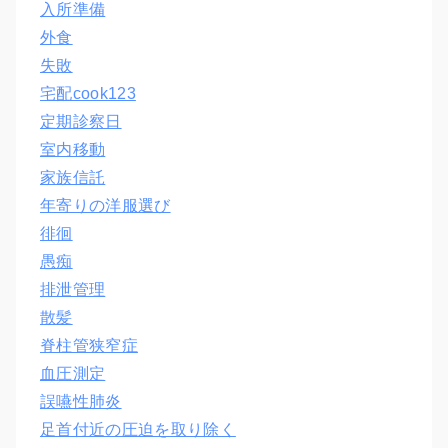
入所準備
外食
失敗
宅配cook123
定期診察日
室内移動
家族信託
年寄りの洋服選び
徘徊
愚痴
排泄管理
散髪
脊柱管狭窄症
血圧測定
誤嚥性肺炎
足首付近の圧迫を取り除く