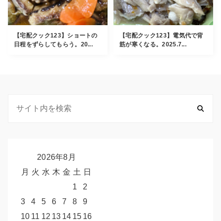
【宅配クック123】ショートの
【宅配クック123】電気代で背
日程をずらしてもらう。20...
筋が寒くなる。2025.7...
2026年8月
月
火
水
木
金
土
日
1
2
3
4
5
6
7
8
9
10
11
12
13
14
15
16