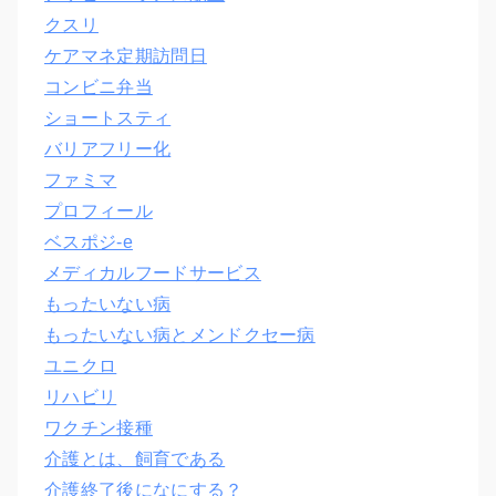
クスリ
ケアマネ定期訪問日
コンビニ弁当
ショートスティ
バリアフリー化
ファミマ
プロフィール
ベスポジ-e
メディカルフードサービス
もったいない病
もったいない病とメンドクセー病
ユニクロ
リハビリ
ワクチン接種
介護とは、飼育である
介護終了後になにする？