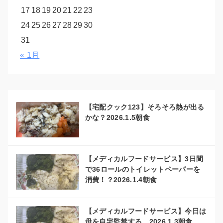
17
18
19
20
21
22
23
24
25
26
27
28
29
30
31
« 1月
【宅配クック123】そろそろ熱が出る
かな？2026.1.5朝食
【メディカルフードサービス】3日間
で36ロールのトイレットペーパーを
消費！？2026.1.4朝食
【メディカルフードサービス】今日は
母を自宅監禁する。2026.1.3朝食