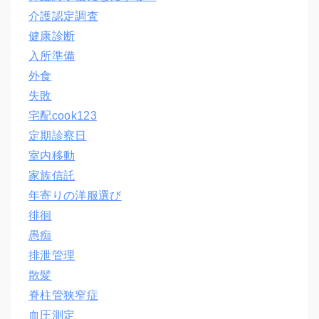
介護認定調査
健康診断
入所準備
外食
失敗
宅配cook123
定期診察日
室内移動
家族信託
年寄りの洋服選び
徘徊
愚痴
排泄管理
散髪
脊柱管狭窄症
血圧測定