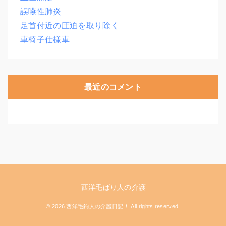
誤嚥性肺炎
足首付近の圧迫を取り除く
車椅子仕様車
最近のコメント
西洋毛ばり人の介護
© 2026 西洋毛鉤人の介護日記！ All rights reserved.