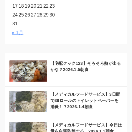
17
18
19
20
21
22
23
24
25
26
27
28
29
30
31
« 1月
【宅配クック123】そろそろ熱が出る
かな？2026.1.5朝食
【メディカルフードサービス】3日間
で36ロールのトイレットペーパーを
消費！？2026.1.4朝食
【メディカルフードサービス】今日は
母を自宅監禁する。2026.1.3朝食