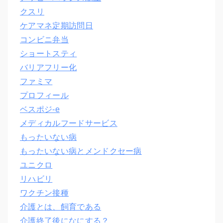
クスリ
ケアマネ定期訪問日
コンビニ弁当
ショートスティ
バリアフリー化
ファミマ
プロフィール
ベスポジ-e
メディカルフードサービス
もったいない病
もったいない病とメンドクセー病
ユニクロ
リハビリ
ワクチン接種
介護とは、飼育である
介護終了後になにする？