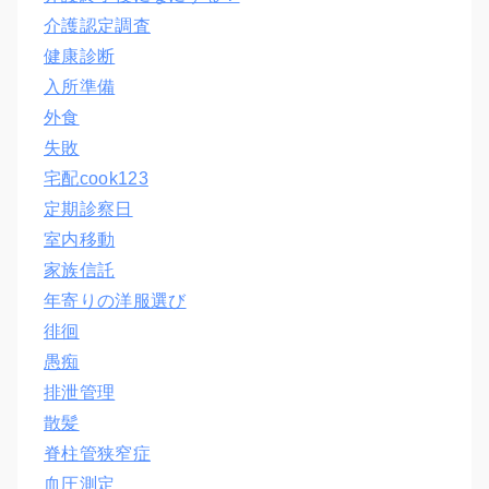
介護認定調査
健康診断
入所準備
外食
失敗
宅配cook123
定期診察日
室内移動
家族信託
年寄りの洋服選び
徘徊
愚痴
排泄管理
散髪
脊柱管狭窄症
血圧測定