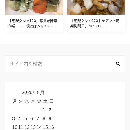
【宅配クック123】毎日が除草
【宅配クック123】ケアマネ定
作業・・・僕にはムリ！20...
期訪問日。2025.11....
2026年8月
月
火
水
木
金
土
日
1
2
3
4
5
6
7
8
9
10
11
12
13
14
15
16