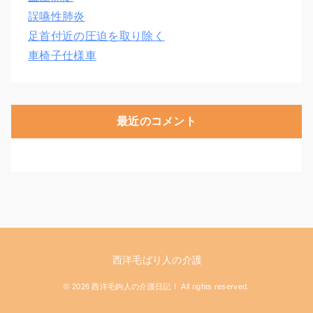
誤嚥性肺炎
足首付近の圧迫を取り除く
車椅子仕様車
最近のコメント
西洋毛ばり人の介護
© 2026 西洋毛鉤人の介護日記！ All rights reserved.