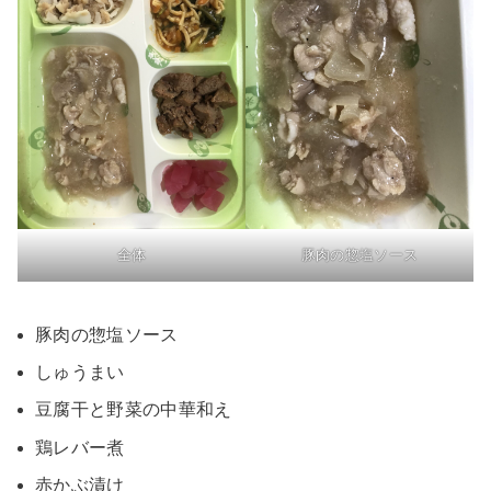
全体
豚肉の惣塩ソース
豚肉の惣塩ソース
しゅうまい
豆腐干と野菜の中華和え
鶏レバー煮
赤かぶ漬け