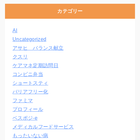
カテゴリー
AI
Uncategorized
アサヒ バランス献立
クスリ
ケアマネ定期訪問日
コンビニ弁当
ショートスティ
バリアフリー化
ファミマ
プロフィール
ベスポジ-e
メディカルフードサービス
もったいない病