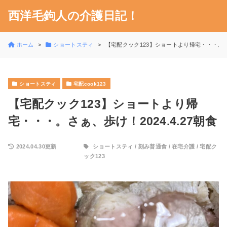
西洋毛鉤人の介護日記！
ホーム
ショートスティ
【宅配クック123】ショートより帰宅・・・。さぁ
ショートスティ
宅配cook123
【宅配クック123】ショートより帰
宅・・・。さぁ、歩け！2024.4.27朝食
2024.04.30更新
ショートスティ
/
刻み普通食
/
在宅介護
/
宅配ク
ック123