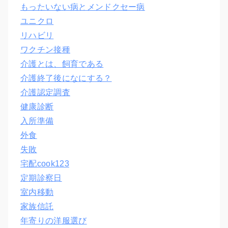
もったいない病とメンドクセー病
ユニクロ
リハビリ
ワクチン接種
介護とは、飼育である
介護終了後になにする？
介護認定調査
健康診断
入所準備
外食
失敗
宅配cook123
定期診察日
室内移動
家族信託
年寄りの洋服選び