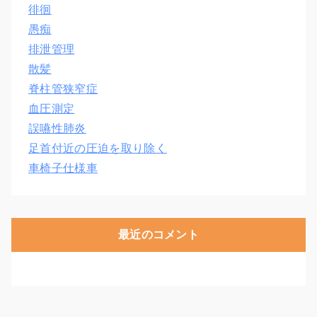
徘徊
愚痴
排泄管理
散髪
脊柱管狭窄症
血圧測定
誤嚥性肺炎
足首付近の圧迫を取り除く
車椅子仕様車
最近のコメント