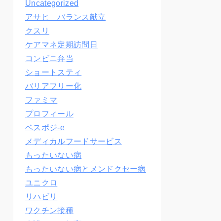
Uncategorized
アサヒ バランス献立
クスリ
ケアマネ定期訪問日
コンビニ弁当
ショートスティ
バリアフリー化
ファミマ
プロフィール
ベスポジ-e
メディカルフードサービス
もったいない病
もったいない病とメンドクセー病
ユニクロ
リハビリ
ワクチン接種