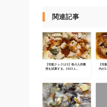
関連記事
【宅配クック123】母の入所費
【宅配
用を試算する。2023.1...
代が2.