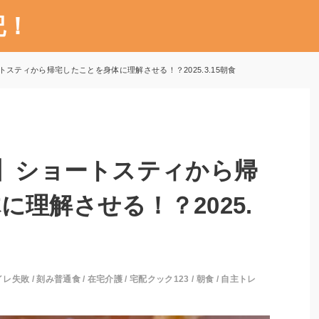
記！
トスティから帰宅したことを身体に理解させる！？2025.3.15朝食
3】ショートスティから帰
理解させる！？2025.
イレ失敗
/
刻み普通食
/
在宅介護
/
宅配クック123
/
朝食
/
自主トレ