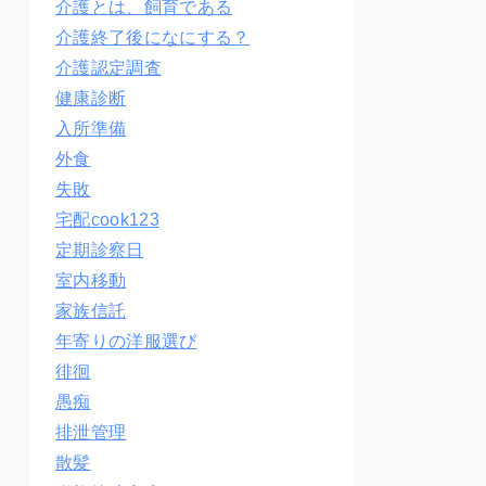
介護とは、飼育である
介護終了後になにする？
介護認定調査
健康診断
入所準備
外食
失敗
宅配cook123
定期診察日
室内移動
家族信託
年寄りの洋服選び
徘徊
愚痴
排泄管理
散髪