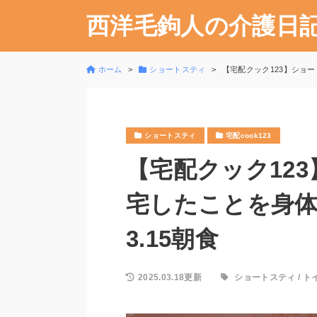
西洋毛鉤人の介護日
ホーム
ショートスティ
【宅配クック123】ショー
ショートスティ
宅配cook123
【宅配クック12
宅したことを身体に
3.15朝食
2025.03.18更新
ショートスティ
/
ト