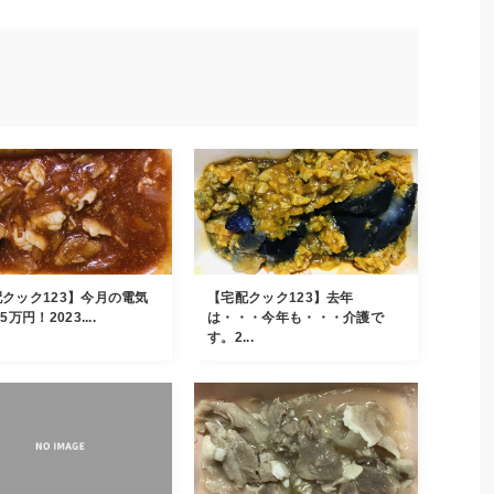
クック123】今月の電気
【宅配クック123】去年
5万円！2023....
は・・・今年も・・・介護で
す。2...