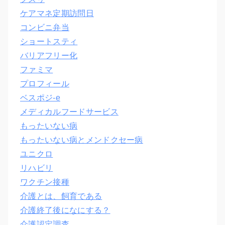
ケアマネ定期訪問日
コンビニ弁当
ショートスティ
バリアフリー化
ファミマ
プロフィール
ベスポジ-e
メディカルフードサービス
もったいない病
もったいない病とメンドクセー病
ユニクロ
リハビリ
ワクチン接種
介護とは、飼育である
介護終了後になにする？
介護認定調査