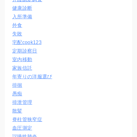
健康診断
入所準備
外食
失敗
宅配cook123
定期診察日
室内移動
家族信託
年寄りの洋服選び
徘徊
愚痴
排泄管理
散髪
脊柱管狭窄症
血圧測定
誤嚥性肺炎