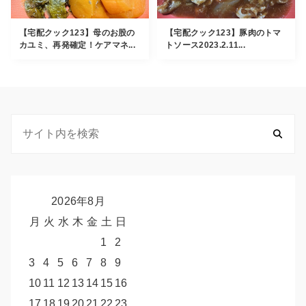
【宅配クック123】母のお股の
【宅配クック123】豚肉のトマ
カユミ、再発確定！ケアマネ...
トソース2023.2.11...
2026年8月
月
火
水
木
金
土
日
1
2
3
4
5
6
7
8
9
10
11
12
13
14
15
16
17
18
19
20
21
22
23