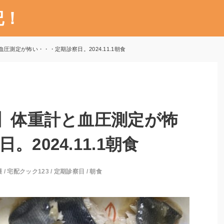
記！
圧測定が怖い・・・定期診察日。2024.11.1朝食
3】体重計と血圧測定が怖
2024.11.1朝食
護
/
宅配クック123
/
定期診察日
/
朝食