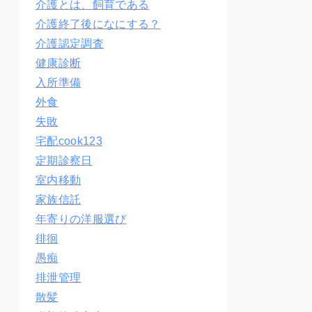
介護とは、飼育である
介護終了後になにする？
介護認定調査
健康診断
入所準備
外食
失敗
宅配cook123
定期診察日
室内移動
家族信託
年寄りの洋服選び
徘徊
愚痴
排泄管理
散髪