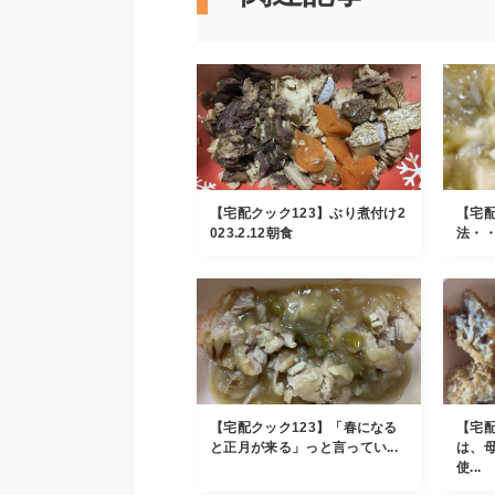
【宅配クック123】ぶり煮付け2
【宅配
023.2.12朝食
法・・・
【宅配クック123】「春になる
【宅配
と正月が来る」っと言ってい...
は、
使...