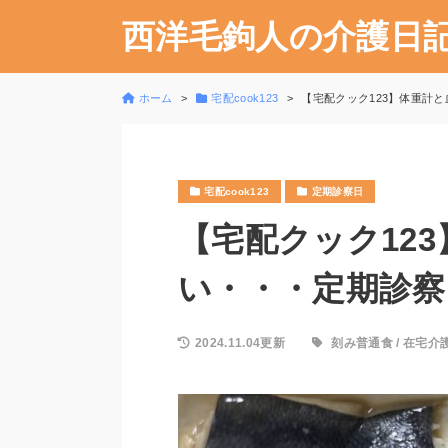
西洋毛鉤人の介護日
ホーム
宅配cook123
【宅配クック123】体重計と血
宅配cook123
定期診察日
【宅配クック12
い・・・定期診察日。
2024.11.04更新
刻み普通食
/
在宅介