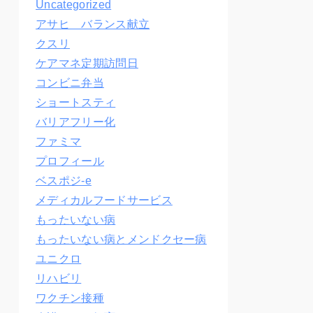
Uncategorized
アサヒ バランス献立
クスリ
ケアマネ定期訪問日
コンビニ弁当
ショートスティ
バリアフリー化
ファミマ
プロフィール
ベスポジ-e
メディカルフードサービス
もったいない病
もったいない病とメンドクセー病
ユニクロ
リハビリ
ワクチン接種