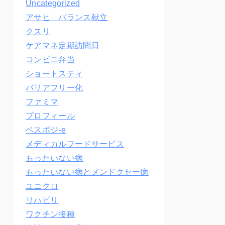
Uncategorized
アサヒ バランス献立
クスリ
ケアマネ定期訪問日
コンビニ弁当
ショートスティ
バリアフリー化
ファミマ
プロフィール
ベスポジ-e
メディカルフードサービス
もったいない病
もったいない病とメンドクセー病
ユニクロ
リハビリ
ワクチン接種