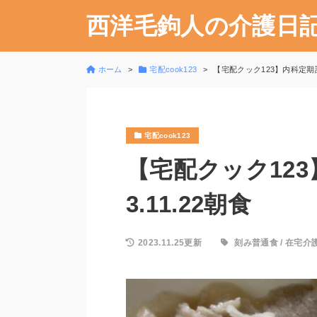
西洋毛鉤人の介護日
ホーム
宅配cook123
【宅配クック123】内科定期診察
宅配cook123
【宅配クック123
3.11.22朝食
2023.11.25更新
刻み普通食
/
在宅介