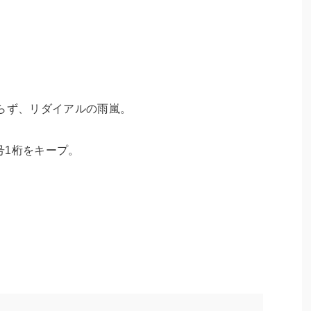
らず、リダイアルの雨嵐。
号1桁をキープ。