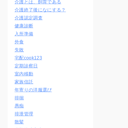
介護とは、飼育である
介護終了後になにする？
介護認定調査
健康診断
入所準備
外食
失敗
宅配cook123
定期診察日
室内移動
家族信託
年寄りの洋服選び
徘徊
愚痴
排泄管理
散髪