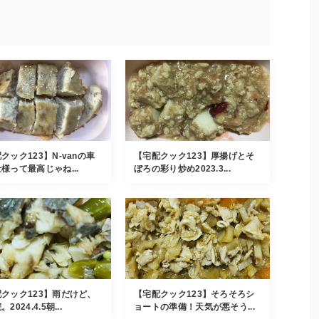
クック123】N-vanの車
【宅配クック123】厚揚げとそ
様って最高じゃね...
ぼろの彩り炒め2023.3...
クック123】雨だけど、
【宅配クック123】そろそろシ
2024.4.5朝...
ョートの準備！天気が悪そう...