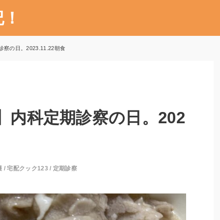
記！
の日。2023.11.22朝食
】内科定期診察の日。202
護
/
宅配クック123
/
定期診察