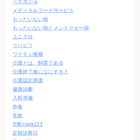
ベスポジ-e
メディカルフードサービス
もったいない病
もったいない病とメンドクセー病
ユニクロ
リハビリ
ワクチン接種
介護とは、飼育である
介護終了後になにする？
介護認定調査
健康診断
入所準備
外食
失敗
宅配cook123
定期診察日