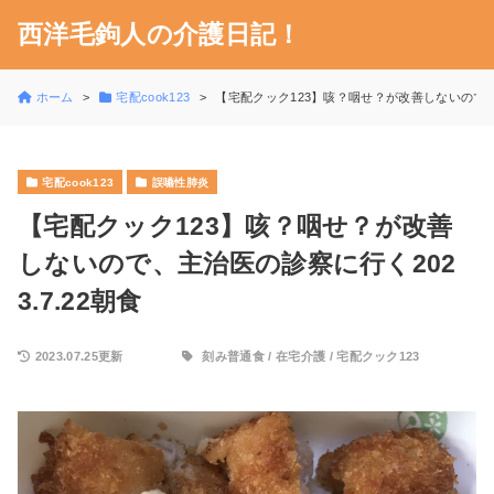
西洋毛鉤人の介護日記！
ホーム
宅配cook123
【宅配クック123】咳？咽せ？が改善しないので、主
宅配cook123
誤嚥性肺炎
【宅配クック123】咳？咽せ？が改善
しないので、主治医の診察に行く202
3.7.22朝食
2023.07.25更新
刻み普通食
/
在宅介護
/
宅配クック123