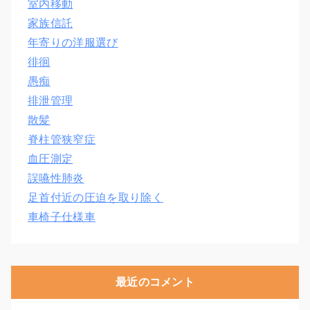
室内移動
家族信託
年寄りの洋服選び
徘徊
愚痴
排泄管理
散髪
脊柱管狭窄症
血圧測定
誤嚥性肺炎
足首付近の圧迫を取り除く
車椅子仕様車
最近のコメント