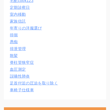
宅配cook123
定期診察日
室内移動
家族信託
年寄りの洋服選び
徘徊
愚痴
排泄管理
散髪
脊柱管狭窄症
血圧測定
誤嚥性肺炎
足首付近の圧迫を取り除く
車椅子仕様車