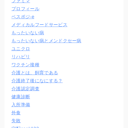
ファミマ
プロフィール
ベスポジ-e
メディカルフードサービス
もったいない病
もったいない病とメンドクセー病
ユニクロ
リハビリ
ワクチン接種
介護とは、飼育である
介護終了後になにする？
介護認定調査
健康診断
入所準備
外食
失敗