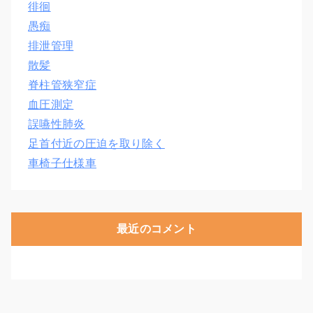
徘徊
愚痴
排泄管理
散髪
脊柱管狭窄症
血圧測定
誤嚥性肺炎
足首付近の圧迫を取り除く
車椅子仕様車
最近のコメント