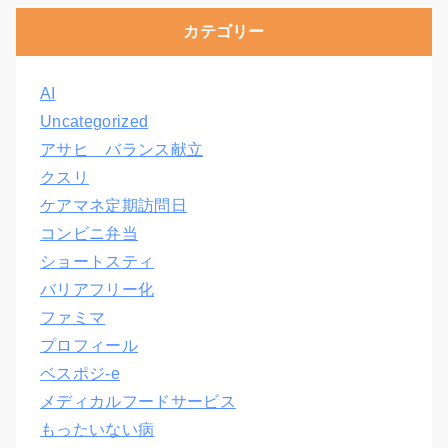
カテゴリー
AI
Uncategorized
アサヒ バランス献立
クスリ
ケアマネ定期訪問日
コンビニ弁当
ショートスティ
バリアフリー化
ファミマ
プロフィール
ベスポジ-e
メディカルフードサービス
もったいない病