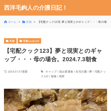
西洋毛鉤人の介護日記！
ホーム
失敗
【宅配クック123】夢と現実とのギャップ・・・母の場合。20
失敗
宅配cook123
【宅配クック123】夢と現実とのギャ
ップ・・・母の場合。2024.7.3朝食
2024.07.07更新
キャップ
/
刻み普通食
/
在宅介護
/
夢
/
宅配クッ
ク123
/
朝食
/
現実