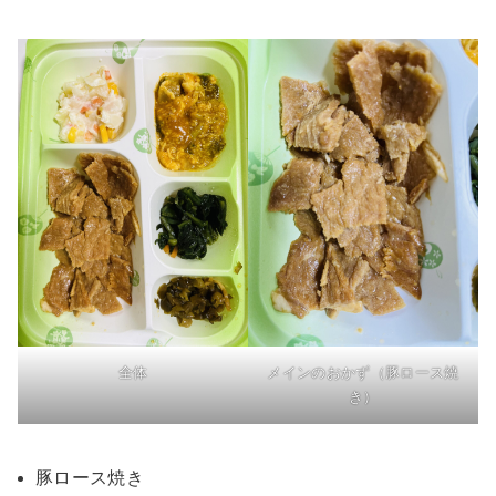
全体
メインのおかず（豚ロース焼
き）
豚ロース焼き