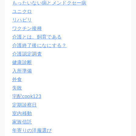
もったいない病とメンドクセー病
ユニクロ
リハビリ
ワクチン接種
介護とは、飼育である
介護終了後になにする？
介護認定調査
健康診断
入所準備
外食
失敗
宅配cook123
定期診察日
室内移動
家族信託
年寄りの洋服選び