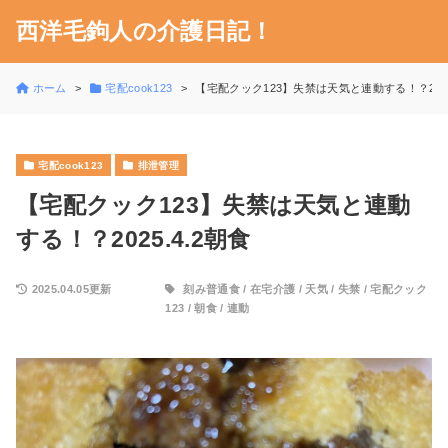
西洋毛鉤人の介護日記！
ホーム
宅配cook123
【宅配クック123】失禁は天気と連動する！？2025
宅配cook123
排泄管理
【宅配クック123】失禁は天気と連動
する！？2025.4.2朝食
2025.04.05更新
刻み普通食
/
在宅介護
/
天気
/
失禁
/
宅配クック
123
/
朝食
/
連動