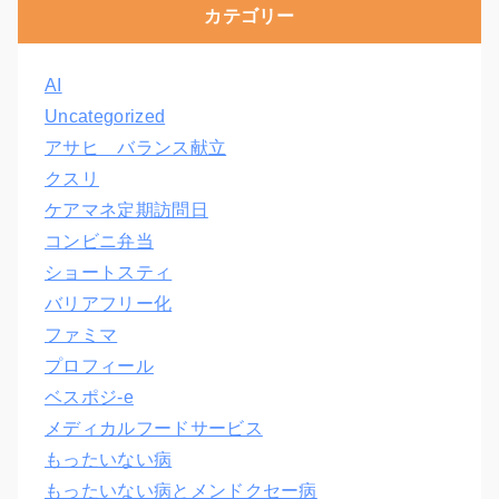
カテゴリー
AI
Uncategorized
アサヒ バランス献立
クスリ
ケアマネ定期訪問日
コンビニ弁当
ショートスティ
バリアフリー化
ファミマ
プロフィール
ベスポジ-e
メディカルフードサービス
もったいない病
もったいない病とメンドクセー病