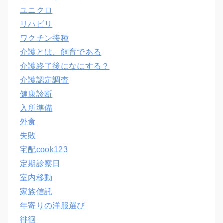
ユニクロ
リハビリ
ワクチン接種
介護とは、飼育である
介護終了後になにする？
介護認定調査
健康診断
入所準備
外食
失敗
宅配cook123
定期診察日
室内移動
家族信託
年寄りの洋服選び
徘徊