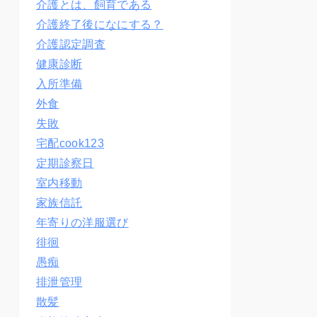
介護とは、飼育である
介護終了後になにする？
介護認定調査
健康診断
入所準備
外食
失敗
宅配cook123
定期診察日
室内移動
家族信託
年寄りの洋服選び
徘徊
愚痴
排泄管理
散髪