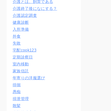
介護とは、飼育である
介護終了後になにする？
介護認定調査
健康診断
入所準備
外食
失敗
宅配cook123
定期診察日
室内移動
家族信託
年寄りの洋服選び
徘徊
愚痴
排泄管理
散髪