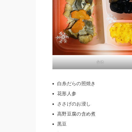
全体
白糸だらの照焼き
花形人参
ささげのお浸し
高野豆腐の含め煮
黒豆