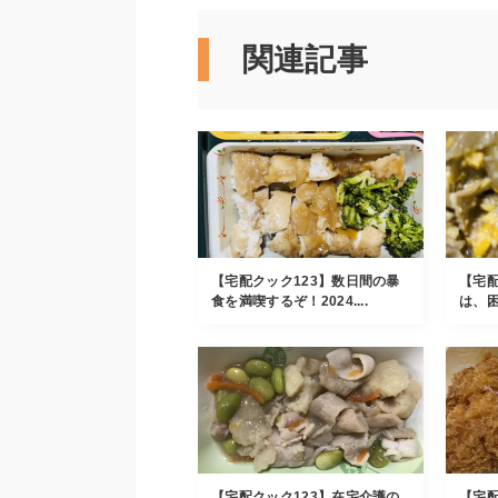
関連記事
【宅配クック123】数日間の暴
【宅配
食を満喫するぞ！2024....
は、困
【宅配クック123】在宅介護の
【宅配