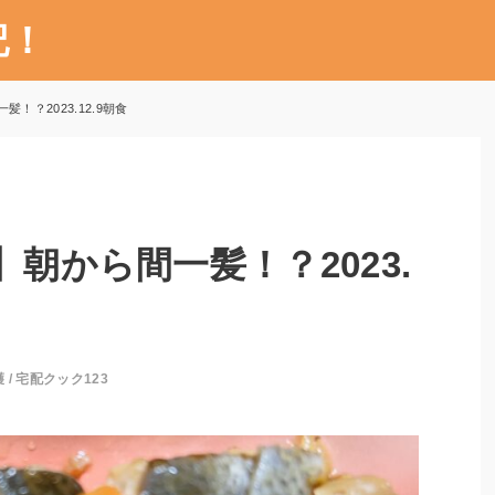
記！
！？2023.12.9朝食
】朝から間一髪！？2023.
護
/
宅配クック123