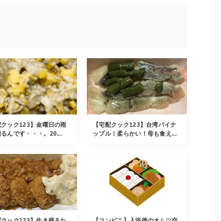
クック123】金曜日の雨
【宅配クック123】台湾パイナ
るんです・・・。20...
ップル！柔らかい！母も食え...
クック123】生き残るた
【コンビニ】入浴後のオムツ交