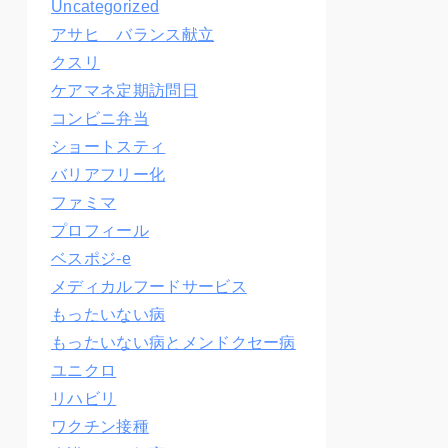
Uncategorized
アサヒ バランス献立
クスリ
ケアマネ定期訪問日
コンビニ弁当
ショートスティ
バリアフリー化
ファミマ
プロフィール
ベスポジ-e
メディカルフードサービス
もったいない病
もったいない病とメンドクセー病
ユニクロ
リハビリ
ワクチン接種