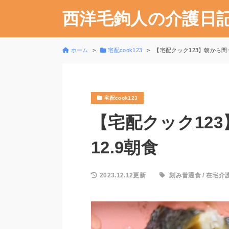
西洋毛鉤人の介護日
ホーム
宅配cook123
【宅配クック123】朝から間一髪
宅配cook123
【宅配クック123
12.9朝食
2023.12.12更新
刻み普通食
/
在宅介