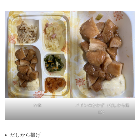
全体
メインのおかず（だしから揚
げ）
だしから揚げ