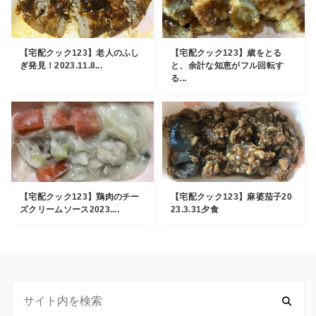
【宅配クック123】老人のふし
【宅配クック123】歳をとる
ぎ発見！2023.11.8...
と、余計な知恵がフル回転す
る...
【宅配クック123】鶏肉のチー
【宅配クック123】麻婆茄子20
ズクリームソース2023....
23.3.31夕食