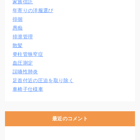
家族信託
年寄りの洋服選び
徘徊
愚痴
排泄管理
散髪
脊柱管狭窄症
血圧測定
誤嚥性肺炎
足首付近の圧迫を取り除く
車椅子仕様車
最近のコメント