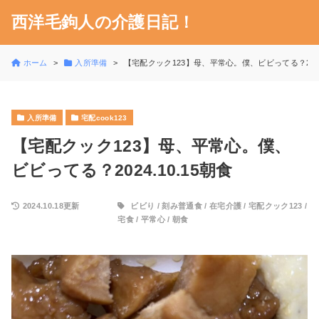
西洋毛鉤人の介護日記！
ホーム
入所準備
【宅配クック123】母、平常心。僕、ビビってる？2024.
入所準備
宅配cook123
【宅配クック123】母、平常心。僕、
ビビってる？2024.10.15朝食
2024.10.18更新
ビビり
/
刻み普通食
/
在宅介護
/
宅配クック123
/
宅食
/
平常心
/
朝食