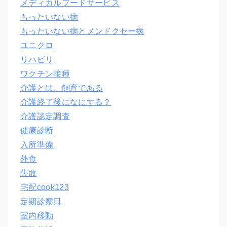
メディカルフードサービス
もったいない病
もったいない病とメンドクセー病
ユニクロ
リハビリ
ワクチン接種
介護とは、飼育である
介護終了後になにする？
介護認定調査
健康診断
入所準備
外食
失敗
宅配cook123
定期診察日
室内移動