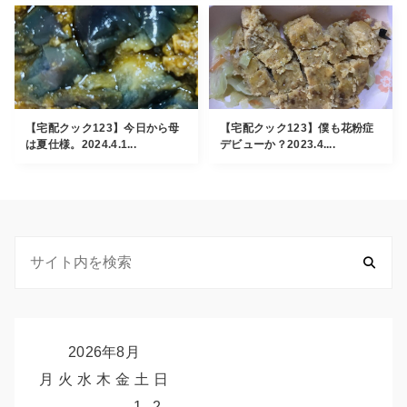
【宅配クック123】今日から母
【宅配クック123】僕も花粉症
は夏仕様。2024.4.1...
デビューか？2023.4....
2026年8月
月
火
水
木
金
土
日
1
2