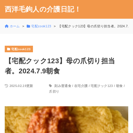
西洋毛鉤人の介護日記！
ホーム
宅配cook123
【宅配クック123】母の爪切り担当者。2024.7.9
宅配cook123
【宅配クック123】母の爪切り担当
者。2024.7.9朝食
2025.02.19更新
刻み普通食
/
在宅介護
/
宅配クック123
/
朝食
/
爪切り