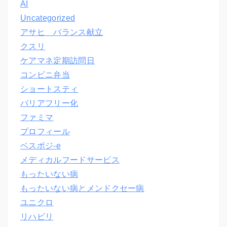
AI
Uncategorized
アサヒ バランス献立
クスリ
ケアマネ定期訪問日
コンビニ弁当
ショートスティ
バリアフリー化
ファミマ
プロフィール
ベスポジ-e
メディカルフードサービス
もったいない病
もったいない病とメンドクセー病
ユニクロ
リハビリ