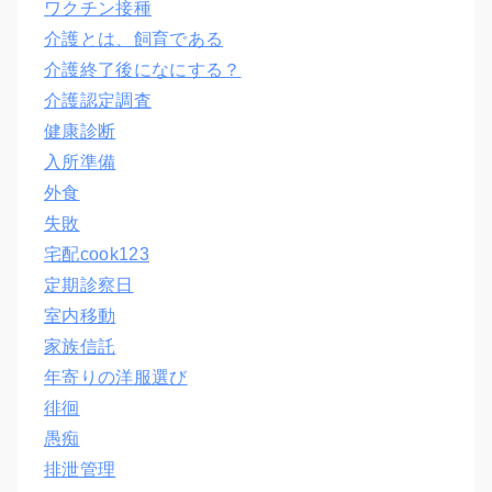
ワクチン接種
介護とは、飼育である
介護終了後になにする？
介護認定調査
健康診断
入所準備
外食
失敗
宅配cook123
定期診察日
室内移動
家族信託
年寄りの洋服選び
徘徊
愚痴
排泄管理