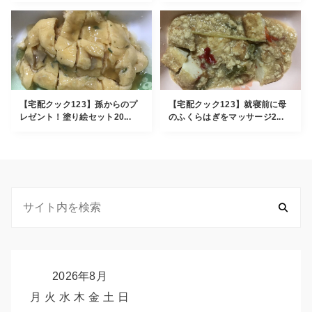
【宅配クック123】孫からのプ
【宅配クック123】就寝前に母
レゼント！塗り絵セット20...
のふくらはぎをマッサージ2...
2026年8月
月
火
水
木
金
土
日