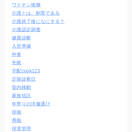
ワクチン接種
介護とは、飼育である
介護終了後になにする？
介護認定調査
健康診断
入所準備
外食
失敗
宅配cook123
定期診察日
室内移動
家族信託
年寄りの洋服選び
徘徊
愚痴
排泄管理