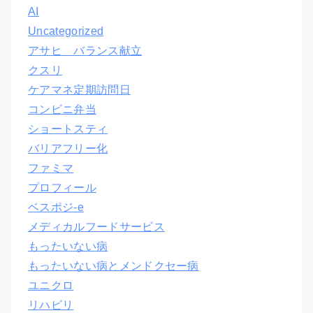
AI
Uncategorized
アサヒ バランス献立
クスリ
ケアマネ定期訪問日
コンビニ弁当
ショートスティ
バリアフリー化
ファミマ
プロフィール
ベスポジ-e
メディカルフードサービス
もったいない病
もったいない病とメンドクセー病
ユニクロ
リハビリ