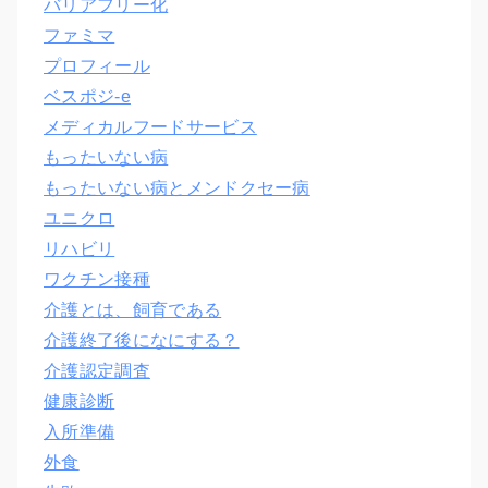
バリアフリー化
ファミマ
プロフィール
ベスポジ-e
メディカルフードサービス
もったいない病
もったいない病とメンドクセー病
ユニクロ
リハビリ
ワクチン接種
介護とは、飼育である
介護終了後になにする？
介護認定調査
健康診断
入所準備
外食