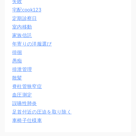
失敗
宅配cook123
定期診察日
室内移動
家族信託
年寄りの洋服選び
徘徊
愚痴
排泄管理
散髪
脊柱管狭窄症
血圧測定
誤嚥性肺炎
足首付近の圧迫を取り除く
車椅子仕様車