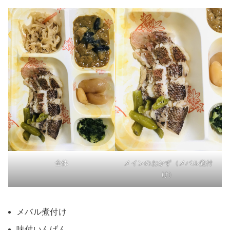
全体
メインのおかず（メバル煮付
け）
メバル煮付け
味付いんげん