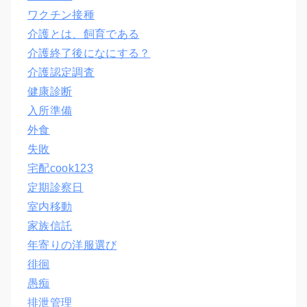
ワクチン接種
介護とは、飼育である
介護終了後になにする？
介護認定調査
健康診断
入所準備
外食
失敗
宅配cook123
定期診察日
室内移動
家族信託
年寄りの洋服選び
徘徊
愚痴
排泄管理