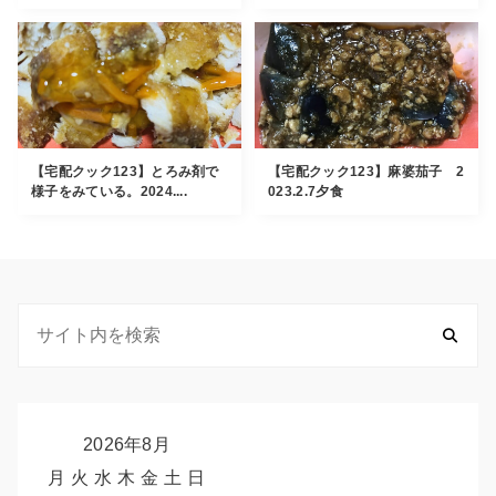
【宅配クック123】とろみ剤で
【宅配クック123】麻婆茄子 2
様子をみている。2024....
023.2.7夕食
2026年8月
月
火
水
木
金
土
日