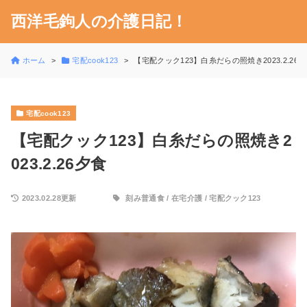
西洋毛鉤人の介護日記！
ホーム
宅配cook123
【宅配クック123】白糸だらの照焼き2023.2.26
宅配cook123
【宅配クック123】白糸だらの照焼き2
023.2.26夕食
2023.02.28更新
刻み普通食
/
在宅介護
/
宅配クック123