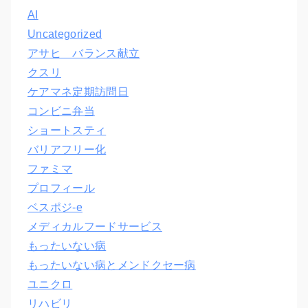
AI
Uncategorized
アサヒ バランス献立
クスリ
ケアマネ定期訪問日
コンビニ弁当
ショートスティ
バリアフリー化
ファミマ
プロフィール
ベスポジ-e
メディカルフードサービス
もったいない病
もったいない病とメンドクセー病
ユニクロ
リハビリ