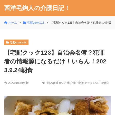
西洋毛鉤人の介護日記！
ホーム
宅配cook123
【宅配クック123】自治会名簿？犯罪者の情報源にな
宅配cook123
【宅配クック123】自治会名簿？犯罪
者の情報源になるだけ！いらん！202
3.9.24朝食
2023.09.30更新
刻み普通食
/
在宅介護
/
宅配クック123
/
自治会