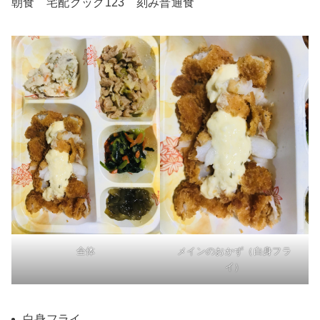
朝食 宅配クック123 刻み普通食
全体
メインのおかず（白身フラ
イ）
白身フライ