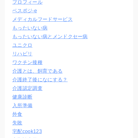
プロフィール
ベスポジ-e
メディカルフードサービス
もったいない病
もったいない病とメンドクセー病
ユニクロ
リハビリ
ワクチン接種
介護とは、飼育である
介護終了後になにする？
介護認定調査
健康診断
入所準備
外食
失敗
宅配cook123