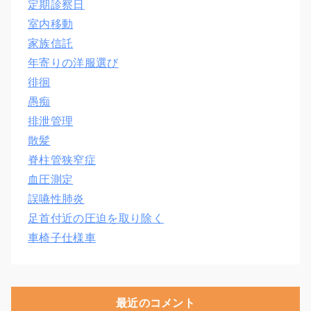
定期診察日
室内移動
家族信託
年寄りの洋服選び
徘徊
愚痴
排泄管理
散髪
脊柱管狭窄症
血圧測定
誤嚥性肺炎
足首付近の圧迫を取り除く
車椅子仕様車
最近のコメント