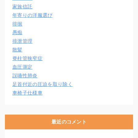
家族信託
年寄りの洋服選び
徘徊
愚痴
排泄管理
散髪
脊柱管狭窄症
血圧測定
誤嚥性肺炎
足首付近の圧迫を取り除く
車椅子仕様車
最近のコメント