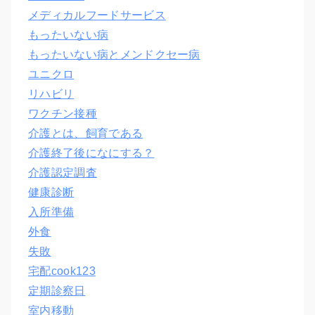
メディカルフードサービス
もったいない病
もったいない病とメンドクセー病
ユニクロ
リハビリ
ワクチン接種
介護とは、飼育である
介護終了後になにする？
介護認定調査
健康診断
入所準備
外食
失敗
宅配cook123
定期診察日
室内移動