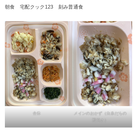
朝食 宅配クック123 刻み普通食
全体
メインのおかず（白糸だらの
照焼き）