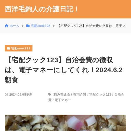
西洋毛鉤人の介護日記！
ホーム
宅配cook123
【宅配クック123】自治会費の徴収は、電子マネーに
宅配cook123
【宅配クック123】自治会費の徴収
は、電子マネーにしてくれ！2024.6.2
朝食
2024.06.05更新
刻み普通食
/
在宅介護
/
宅配クック123
/
自治会
費
/
電子マネー