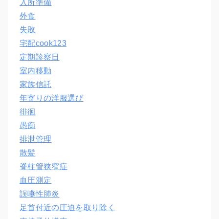
入所準備
外食
失敗
宅配cook123
定期診察日
室内移動
家族信託
年寄りの洋服選び
徘徊
愚痴
排泄管理
散髪
脊柱管狭窄症
血圧測定
誤嚥性肺炎
足首付近の圧迫を取り除く