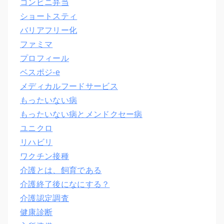
コンビニ弁当
ショートスティ
バリアフリー化
ファミマ
プロフィール
ベスポジ-e
メディカルフードサービス
もったいない病
もったいない病とメンドクセー病
ユニクロ
リハビリ
ワクチン接種
介護とは、飼育である
介護終了後になにする？
介護認定調査
健康診断