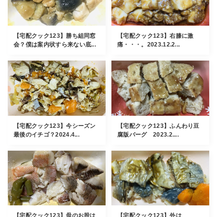
【宅配クック123】勝ち組同窓
【宅配クック123】右膝に激
会？僕は案内状すら来ない底...
痛・・・。2023.12.2...
【宅配クック123】今シーズン
【宅配クック123】ふんわり豆
最後のイチゴ？2024.4...
腐版バーグ 2023.2....
【宅配クック123】母のお股は
【宅配クック123】外は