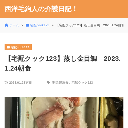
西洋毛鉤人の介護日記！
ホーム
宅配cook123
【宅配クック123】蒸し金目鯛 2023.1.24朝食
宅配cook123
【宅配クック123】蒸し金目鯛 2023.
1.24朝食
2023.01.28更新
刻み普通食
/
宅配クック123