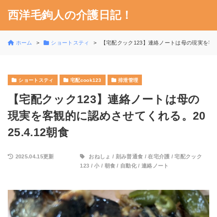
西洋毛鉤人の介護日記！
ホーム
ショートスティ
【宅配クック123】連絡ノートは母の現実を客観的
ショートスティ
宅配cook123
排泄管理
【宅配クック123】連絡ノートは母の
現実を客観的に認めさせてくれる。20
25.4.12朝食
2025.04.15更新
おねしょ
/
刻み普通食
/
在宅介護
/
宅配クック
123
/
小
/
朝食
/
自動化
/
連絡ノート