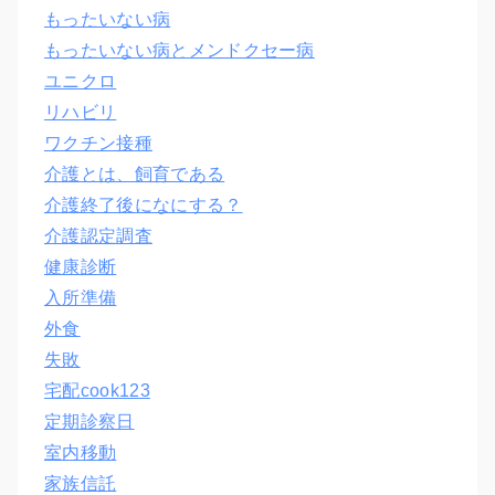
もったいない病
もったいない病とメンドクセー病
ユニクロ
リハビリ
ワクチン接種
介護とは、飼育である
介護終了後になにする？
介護認定調査
健康診断
入所準備
外食
失敗
宅配cook123
定期診察日
室内移動
家族信託