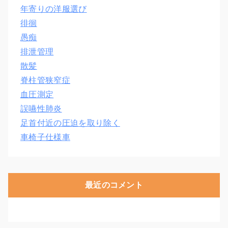
年寄りの洋服選び
徘徊
愚痴
排泄管理
散髪
脊柱管狭窄症
血圧測定
誤嚥性肺炎
足首付近の圧迫を取り除く
車椅子仕様車
最近のコメント