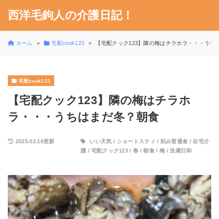
西洋毛鉤人の介護日記！
ホーム
宅配cook123
【宅配クック123】隣の梅はチラホラ・・・うち
宅配cook123
【宅配クック123】隣の梅はチラホ
ラ・・・うちはまだ冬？朝食
2025.02.18更新
いい天気
/
ショートスティ
/
刻み普通食
/
在宅介
護
/
宅配クック123
/
春
/
朝食
/
梅
/
洗濯日和