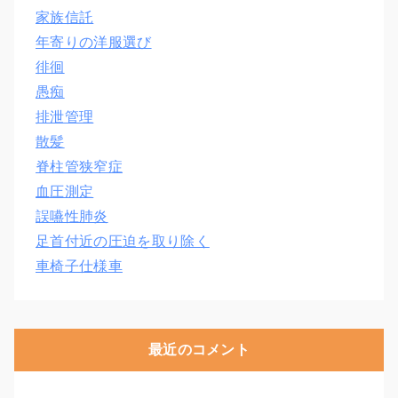
家族信託
年寄りの洋服選び
徘徊
愚痴
排泄管理
散髪
脊柱管狭窄症
血圧測定
誤嚥性肺炎
足首付近の圧迫を取り除く
車椅子仕様車
最近のコメント