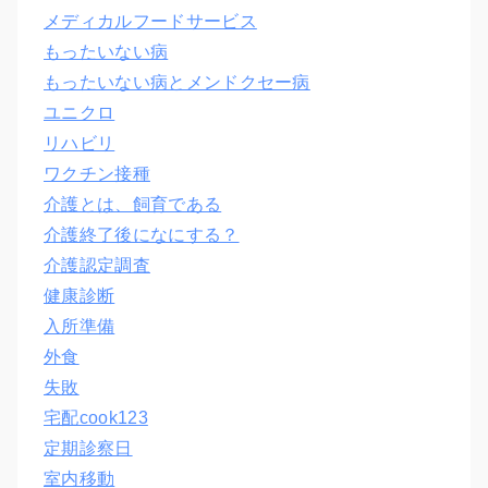
メディカルフードサービス
もったいない病
もったいない病とメンドクセー病
ユニクロ
リハビリ
ワクチン接種
介護とは、飼育である
介護終了後になにする？
介護認定調査
健康診断
入所準備
外食
失敗
宅配cook123
定期診察日
室内移動