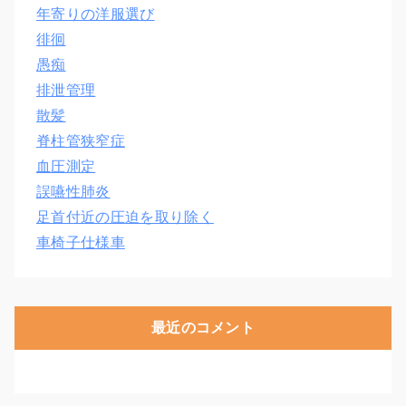
年寄りの洋服選び
徘徊
愚痴
排泄管理
散髪
脊柱管狭窄症
血圧測定
誤嚥性肺炎
足首付近の圧迫を取り除く
車椅子仕様車
最近のコメント