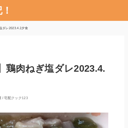
記！
レ2023.4.2夕食
鶏肉ねぎ塩ダレ2023.4.
護
/
宅配クック123