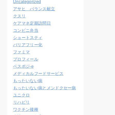
Uncategorized
アサヒ バランス献立
クスリ
ケアマネ定期訪問日
コンビニ弁当
ショートスティ
バリアフリー化
ファミマ
プロフィール
ベスポジ-e
メディカルフードサービス
もったいない病
もったいない病とメンドクセー病
ユニクロ
リハビリ
ワクチン接種