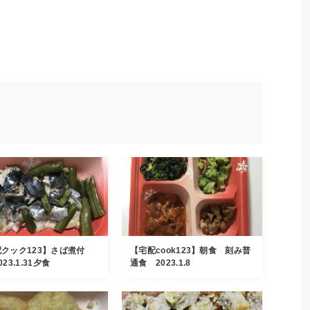
クック123】さば煮付
【宅配cook123】朝食 刻み普
23.1.31夕食
通食 2023.1.8