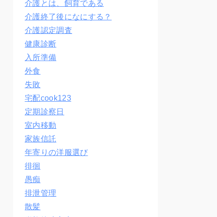
介護とは、飼育である
介護終了後になにする？
介護認定調査
健康診断
入所準備
外食
失敗
宅配cook123
定期診察日
室内移動
家族信託
年寄りの洋服選び
徘徊
愚痴
排泄管理
散髪