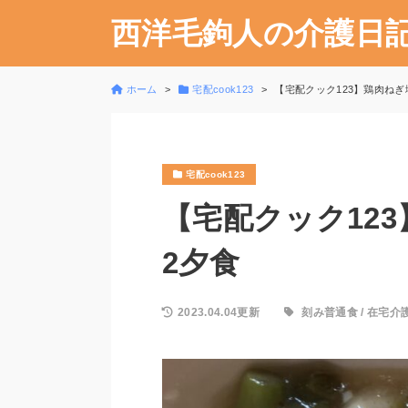
西洋毛鉤人の介護日
ホーム
宅配cook123
【宅配クック123】鶏肉ねぎ塩ダ
宅配cook123
【宅配クック123】
2夕食
2023.04.04更新
刻み普通食
/
在宅介