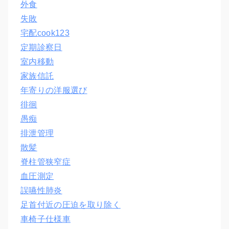
外食
失敗
宅配cook123
定期診察日
室内移動
家族信託
年寄りの洋服選び
徘徊
愚痴
排泄管理
散髪
脊柱管狭窄症
血圧測定
誤嚥性肺炎
足首付近の圧迫を取り除く
車椅子仕様車