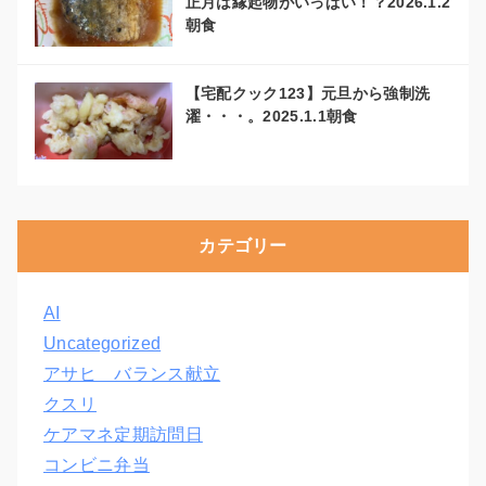
正月は縁起物がいっぱい！？2026.1.2
朝食
【宅配クック123】元旦から強制洗
濯・・・。2025.1.1朝食
カテゴリー
AI
Uncategorized
アサヒ バランス献立
クスリ
ケアマネ定期訪問日
コンビニ弁当