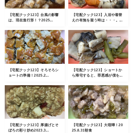
【宅配クック123】台風の影響
【宅配クック123】入浴や着替
は、現在進行形！？2025...
えの有無を疑う時は・・・。...
【宅配クック123】そろそろシ
【宅配クック123】ショートか
ョートの準備！2025.2...
ら帰宅すると、罪悪感が僕を...
【宅配クック123】厚揚げとそ
【宅配クック123】大喧嘩！20
ぼろの彩り炒め2023.3...
25.8.31朝食