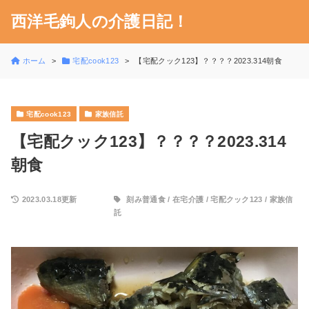
西洋毛鉤人の介護日記！
ホーム
宅配cook123
【宅配クック123】？？？？2023.314朝食
宅配cook123
家族信託
【宅配クック123】？？？？2023.314
朝食
2023.03.18更新
刻み普通食
/
在宅介護
/
宅配クック123
/
家族信
託