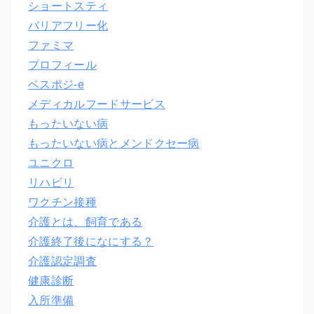
ショートスティ
バリアフリー化
ファミマ
プロフィール
ベスポジ-e
メディカルフードサービス
もったいない病
もったいない病とメンドクセー病
ユニクロ
リハビリ
ワクチン接種
介護とは、飼育である
介護終了後になにする？
介護認定調査
健康診断
入所準備