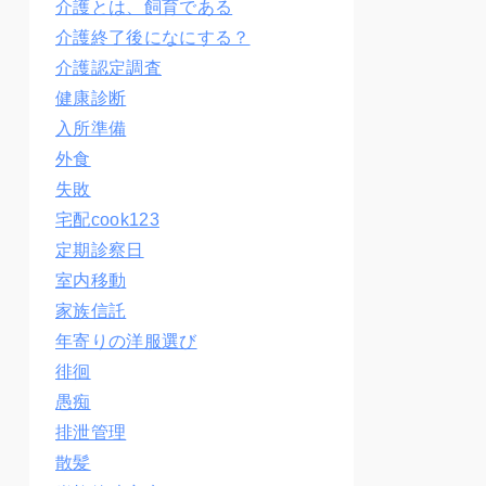
介護とは、飼育である
介護終了後になにする？
介護認定調査
健康診断
入所準備
外食
失敗
宅配cook123
定期診察日
室内移動
家族信託
年寄りの洋服選び
徘徊
愚痴
排泄管理
散髪