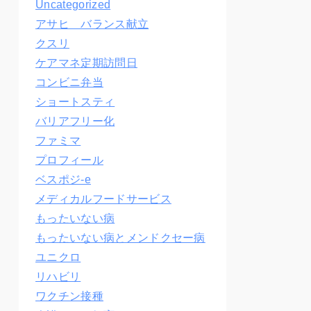
Uncategorized
アサヒ バランス献立
クスリ
ケアマネ定期訪問日
コンビニ弁当
ショートスティ
バリアフリー化
ファミマ
プロフィール
ベスポジ-e
メディカルフードサービス
もったいない病
もったいない病とメンドクセー病
ユニクロ
リハビリ
ワクチン接種