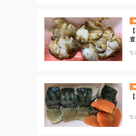
【
査
【