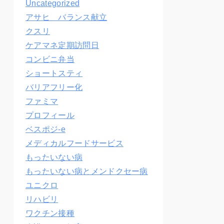
Uncategorized
アサヒ バランス献立
クスリ
ケアマネ定期訪問日
コンビニ弁当
ショートスティ
バリアフリー化
ファミマ
プロフィール
ベスポジ-e
メディカルフードサービス
もったいない病
もったいない病とメンドクセー病
ユニクロ
リハビリ
ワクチン接種