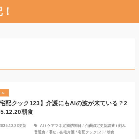
記！
AI
宅配クック123】介護にもAIの波が来ている？2
25.12.20朝食
2025.12.23更新
AI
/
ケアマネ定期訪問日
/
介護認定更新調査
/
刻み
普通食
/
咽せ
/
在宅介護
/
宅配クック123
/
朝食