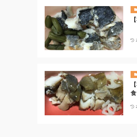
【
【
食