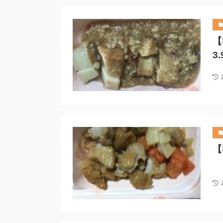
【
3
【