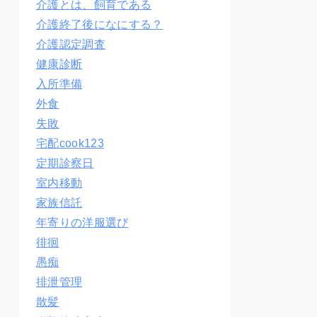
介護とは、飼育である
介護終了後になにする？
介護認定調査
健康診断
入所準備
外食
失敗
宅配cook123
定期診察日
室内移動
家族信託
年寄りの洋服選び
徘徊
愚痴
排泄管理
散髪