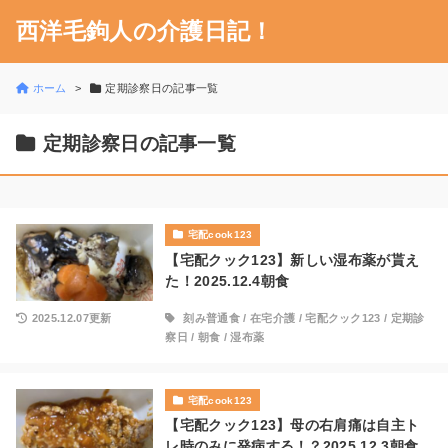
西洋毛鉤人の介護日記！
ホーム
定期診察日の記事一覧
定期診察日の記事一覧
宅配cook123
【宅配クック123】新しい湿布薬が貰え
た！2025.12.4朝食
2025.12.07更新
刻み普通食
/
在宅介護
/
宅配クック123
/
定期診
察日
/
朝食
/
湿布薬
宅配cook123
【宅配クック123】母の右肩痛は自主ト
レ時のみに発病する！？2025.12.3朝食