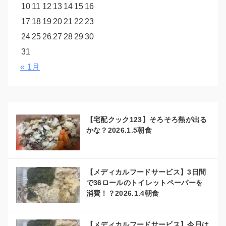
10
11
12
13
14
15
16
17
18
19
20
21
22
23
24
25
26
27
28
29
30
31
« 1月
【宅配クック123】そろそろ熱が出る
かな？2026.1.5朝食
【メディカルフードサービス】3日間
で36ロールのトイレットペーパーを
消費！？2026.1.4朝食
【メディカルフードサービス】今日は