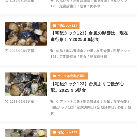
2025.09.14更新
のんびり
/
刻み普通食
/
在宅介護
/
宅配クック
123
/
定期診察日
/
朝食
/
食事中
宅配cook123
【宅配クック123】台風の影響は、現在
進行形！？2025.9.6朝食
2025.09.09更新
休診
/
刻み普通食
/
台風
/
在宅介護
/
宅配クック
123
/
定期診察日
/
朝食
/
現在進行形
ケアマネ定期訪問日
【宅配クック123】台風よりご飯が心
配。2025.9.5朝食
2025.09.08更新
ケアマネ
/
ご飯
/
刻み普通食
/
台風
/
在宅介護
/
宅配クック123
/
定期訪問日
/
定期診察日
/
心配
/
朝
食
宅配cook123