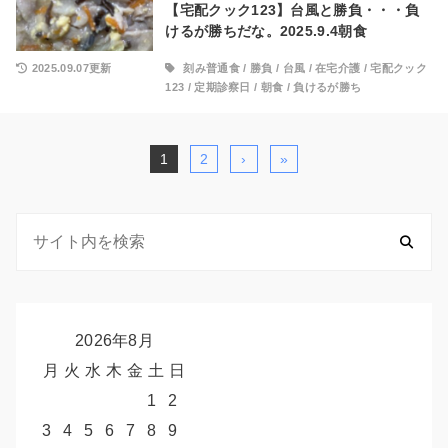
【宅配クック123】台風と勝負・・・負
けるが勝ちだな。2025.9.4朝食
2025.09.07更新
刻み普通食
/
勝負
/
台風
/
在宅介護
/
宅配クック
123
/
定期診察日
/
朝食
/
負けるが勝ち
1
2
›
»
2026年8月
月
火
水
木
金
土
日
1
2
3
4
5
6
7
8
9