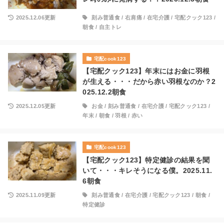
2025.12.06更新
刻み普通食
/
右肩痛
/
在宅介護
/
宅配クック123
/
朝食
/
自主トレ
宅配cook123
【宅配クック123】年末にはお金に羽根
が生える・・・だから赤い羽根なのか？2
025.12.2朝食
2025.12.05更新
お金
/
刻み普通食
/
在宅介護
/
宅配クック123
/
年末
/
朝食
/
羽根
/
赤い
宅配cook123
【宅配クック123】特定健診の結果を聞
いて・・・キレそうになる僕。2025.11.
6朝食
2025.11.09更新
刻み普通食
/
在宅介護
/
宅配クック123
/
朝食
/
特定健診