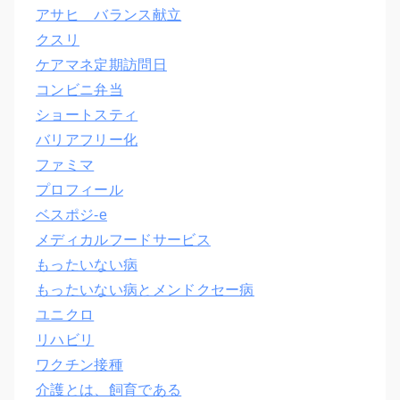
アサヒ バランス献立
クスリ
ケアマネ定期訪問日
コンビニ弁当
ショートスティ
バリアフリー化
ファミマ
プロフィール
ベスポジ-e
メディカルフードサービス
もったいない病
もったいない病とメンドクセー病
ユニクロ
リハビリ
ワクチン接種
介護とは、飼育である