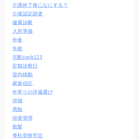
介護終了後になにする？
介護認定調査
健康診断
入所準備
外食
失敗
宅配cook123
定期診察日
室内移動
家族信託
年寄りの洋服選び
徘徊
愚痴
排泄管理
散髪
脊柱管狭窄症