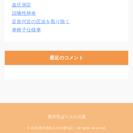
血圧測定
誤嚥性肺炎
足首付近の圧迫を取り除く
車椅子仕様車
最近のコメント
西洋毛ばり人の介護
© 2026 西洋毛鉤人の介護日記！ All rights reserved.