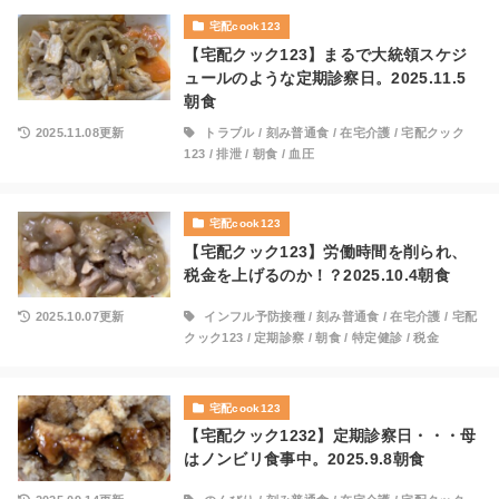
宅配cook123
【宅配クック123】まるで大統領スケジ
ュールのような定期診察日。2025.11.5
朝食
2025.11.08更新
トラブル
/
刻み普通食
/
在宅介護
/
宅配クック
123
/
排泄
/
朝食
/
血圧
宅配cook123
【宅配クック123】労働時間を削られ、
税金を上げるのか！？2025.10.4朝食
2025.10.07更新
インフル予防接種
/
刻み普通食
/
在宅介護
/
宅配
クック123
/
定期診察
/
朝食
/
特定健診
/
税金
宅配cook123
【宅配クック1232】定期診察日・・・母
はノンビリ食事中。2025.9.8朝食