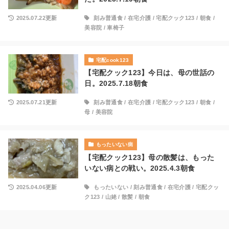
2025.07.22更新
刻み普通食
/
在宅介護
/
宅配クック123
/
朝食
/
美容院
/
車椅子
宅配cook123
【宅配クック123】今日は、母の世話の
日。2025.7.18朝食
2025.07.21更新
刻み普通食
/
在宅介護
/
宅配クック123
/
朝食
/
母
/
美容院
もったいない病
【宅配クック123】母の散髪は、もった
いない病との戦い。2025.4.3朝食
2025.04.06更新
もったいない
/
刻み普通食
/
在宅介護
/
宅配クッ
ク123
/
山姥
/
散髪
/
朝食