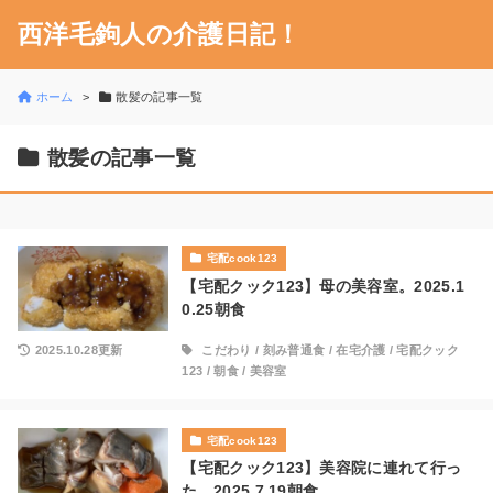
西洋毛鉤人の介護日記！
ホーム
散髪の記事一覧
散髪の記事一覧
宅配cook123
【宅配クック123】母の美容室。2025.1
0.25朝食
2025.10.28更新
こだわり
/
刻み普通食
/
在宅介護
/
宅配クック
123
/
朝食
/
美容室
宅配cook123
【宅配クック123】美容院に連れて行っ
た。2025.7.19朝食