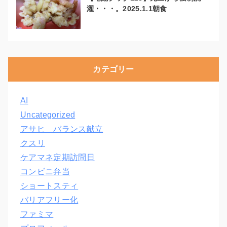
濯・・・。2025.1.1朝食
カテゴリー
AI
Uncategorized
アサヒ バランス献立
クスリ
ケアマネ定期訪問日
コンビニ弁当
ショートスティ
バリアフリー化
ファミマ