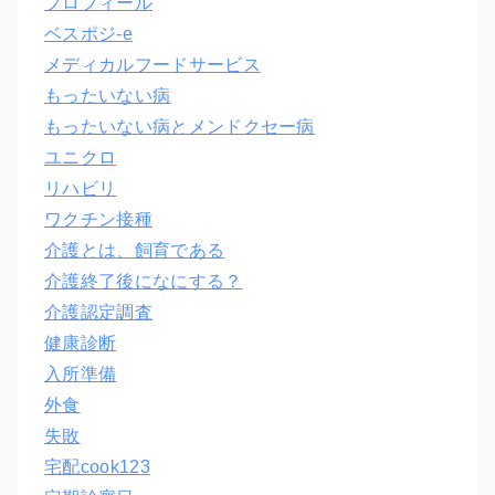
プロフィール
ベスポジ-e
メディカルフードサービス
もったいない病
もったいない病とメンドクセー病
ユニクロ
リハビリ
ワクチン接種
介護とは、飼育である
介護終了後になにする？
介護認定調査
健康診断
入所準備
外食
失敗
宅配cook123