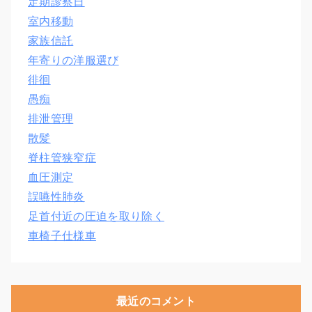
定期診察日
室内移動
家族信託
年寄りの洋服選び
徘徊
愚痴
排泄管理
散髪
脊柱管狭窄症
血圧測定
誤嚥性肺炎
足首付近の圧迫を取り除く
車椅子仕様車
最近のコメント