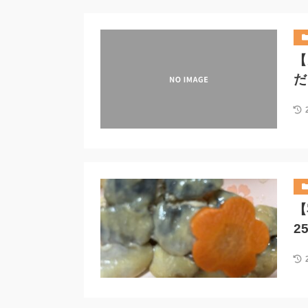
【
だ
【
2