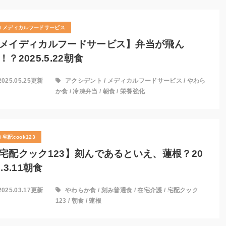
メディカルフードサービス
メイディカルフードサービス】弁当が飛ん
！？2025.5.22朝食
2025.05.25更新
アクシデント
/
メディカルフードサービス
/
やわら
か食
/
冷凍弁当
/
朝食
/
栄養強化
宅配cook123
宅配クック123】刻んであるといえ、蓮根？20
5.3.11朝食
2025.03.17更新
やわらか食
/
刻み普通食
/
在宅介護
/
宅配クック
123
/
朝食
/
蓮根