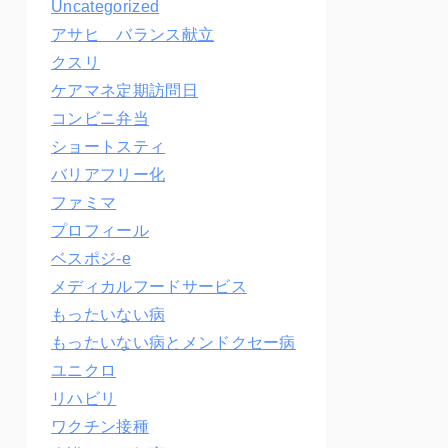
Uncategorized
アサヒ バランス献立
クスリ
ケアマネ定期訪問日
コンビニ弁当
ショートスティ
バリアフリー化
ファミマ
プロフィール
ベスポジ-e
メディカルフードサービス
もったいない病
もったいない病とメンドクセー病
ユニクロ
リハビリ
ワクチン接種