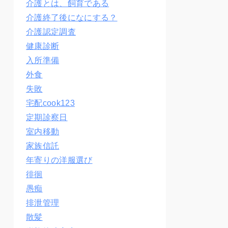
介護とは、飼育である
介護終了後になにする？
介護認定調査
健康診断
入所準備
外食
失敗
宅配cook123
定期診察日
室内移動
家族信託
年寄りの洋服選び
徘徊
愚痴
排泄管理
散髪