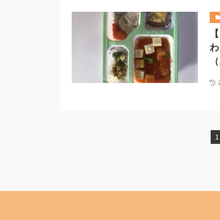
【
わ
（
1