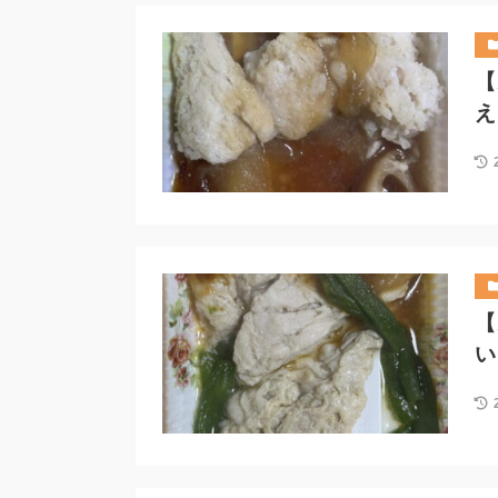
【
え
【
い