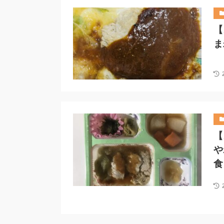
【
ま
【
や
食