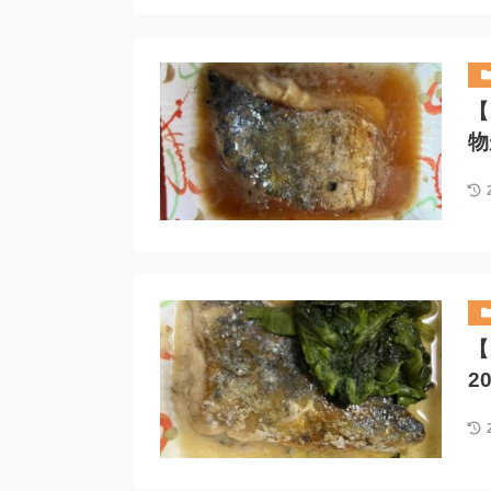
【
物
【
2