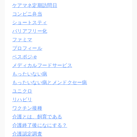
ケアマネ定期訪問日
コンビニ弁当
ショートスティ
バリアフリー化
ファミマ
プロフィール
ベスポジ-e
メディカルフードサービス
もったいない病
もったいない病とメンドクセー病
ユニクロ
リハビリ
ワクチン接種
介護とは、飼育である
介護終了後になにする？
介護認定調査