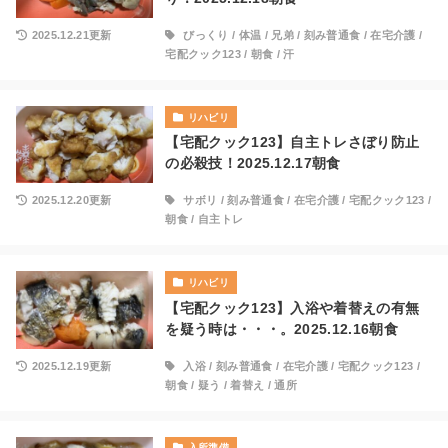
2025.12.21更新
びっくり
/
体温
/
兄弟
/
刻み普通食
/
在宅介護
/
宅配クック123
/
朝食
/
汗
リハビリ
【宅配クック123】自主トレさぼり防止
の必殺技！2025.12.17朝食
2025.12.20更新
サボリ
/
刻み普通食
/
在宅介護
/
宅配クック123
/
朝食
/
自主トレ
リハビリ
【宅配クック123】入浴や着替えの有無
を疑う時は・・・。2025.12.16朝食
2025.12.19更新
入浴
/
刻み普通食
/
在宅介護
/
宅配クック123
/
朝食
/
疑う
/
着替え
/
通所
入所準備