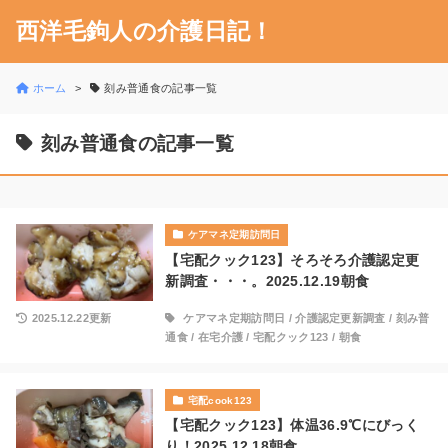
西洋毛鉤人の介護日記！
ホーム
刻み普通食の記事一覧
刻み普通食の記事一覧
ケアマネ定期訪問日
【宅配クック123】そろそろ介護認定更
新調査・・・。2025.12.19朝食
2025.12.22更新
ケアマネ定期訪問日
/
介護認定更新調査
/
刻み普
通食
/
在宅介護
/
宅配クック123
/
朝食
宅配cook123
【宅配クック123】体温36.9℃にびっく
り！2025.12.18朝食