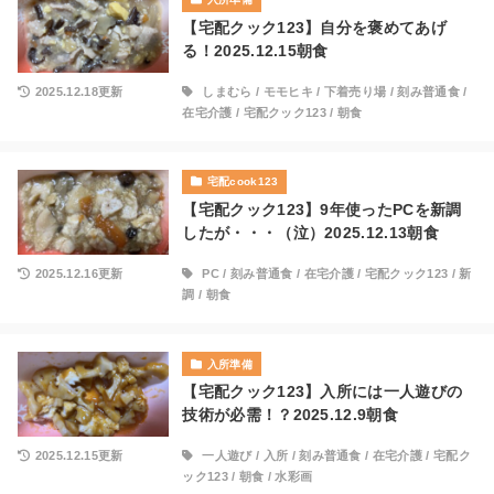
【宅配クック123】自分を褒めてあげ
る！2025.12.15朝食
2025.12.18更新
しまむら
/
モモヒキ
/
下着売り場
/
刻み普通食
/
在宅介護
/
宅配クック123
/
朝食
宅配cook123
【宅配クック123】9年使ったPCを新調
したが・・・（泣）2025.12.13朝食
2025.12.16更新
PC
/
刻み普通食
/
在宅介護
/
宅配クック123
/
新
調
/
朝食
入所準備
【宅配クック123】入所には一人遊びの
技術が必需！？2025.12.9朝食
2025.12.15更新
一人遊び
/
入所
/
刻み普通食
/
在宅介護
/
宅配ク
ック123
/
朝食
/
水彩画