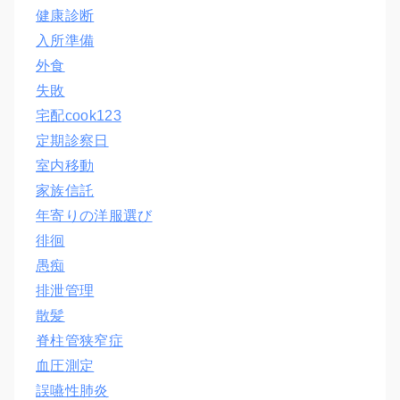
健康診断
入所準備
外食
失敗
宅配cook123
定期診察日
室内移動
家族信託
年寄りの洋服選び
徘徊
愚痴
排泄管理
散髪
脊柱管狭窄症
血圧測定
誤嚥性肺炎