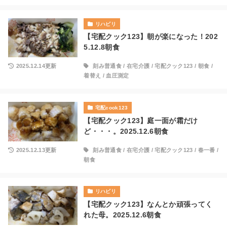
リハビリ
【宅配クック123】朝が楽になった！202
5.12.8朝食
2025.12.14更新
刻み普通食
/
在宅介護
/
宅配クック123
/
朝食
/
着替え
/
血圧測定
宅配cook123
【宅配クック123】庭一面が霜だけ
ど・・・。2025.12.6朝食
2025.12.13更新
刻み普通食
/
在宅介護
/
宅配クック123
/
春一番
/
朝食
リハビリ
【宅配クック123】なんとか頑張ってく
れた母。2025.12.6朝食