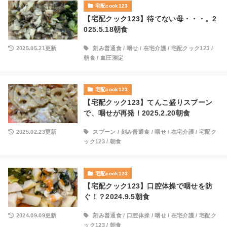
宅配cook123
【宅配クック123】待てない母・・・。2
025.5.18朝食
2025.05.21更新
刻み普通食
/
咽せ
/
在宅介護
/
宅配クック123
/
朝食
/
血圧測定
宅配cook123
【宅配クック123】てんこ盛りスプーン
で、咽せが再発！2025.2.20朝食
2025.02.23更新
スプーン
/
刻み普通食
/
咽せ
/
在宅介護
/
宅配ク
ック123
/
朝食
宅配cook123
【宅配クック123】口腔体操で咽せを防
ぐ！？2024.9.5朝食
2024.09.09更新
刻み普通食
/
口腔体操
/
咽せ
/
在宅介護
/
宅配ク
ック123
/
朝食