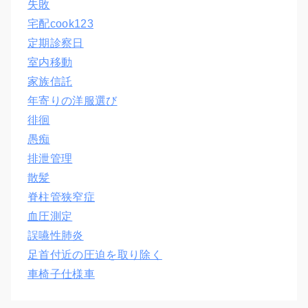
失敗
宅配cook123
定期診察日
室内移動
家族信託
年寄りの洋服選び
徘徊
愚痴
排泄管理
散髪
脊柱管狭窄症
血圧測定
誤嚥性肺炎
足首付近の圧迫を取り除く
車椅子仕様車