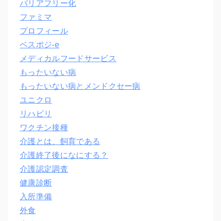
バリアフリー化
ファミマ
プロフィール
ベスポジ-e
メディカルフードサービス
もったいない病
もったいない病とメンドクセー病
ユニクロ
リハビリ
ワクチン接種
介護とは、飼育である
介護終了後になにする？
介護認定調査
健康診断
入所準備
外食