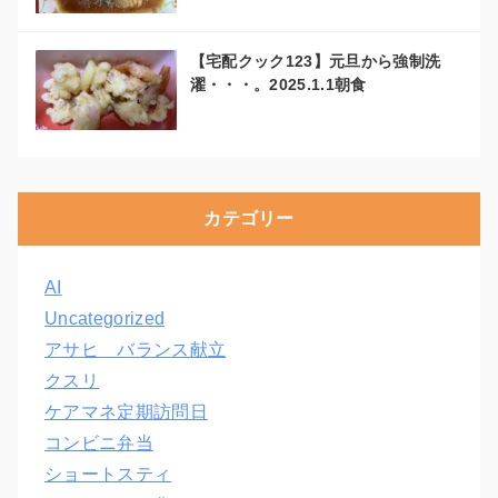
【宅配クック123】元旦から強制洗
濯・・・。2025.1.1朝食
カテゴリー
AI
Uncategorized
アサヒ バランス献立
クスリ
ケアマネ定期訪問日
コンビニ弁当
ショートスティ