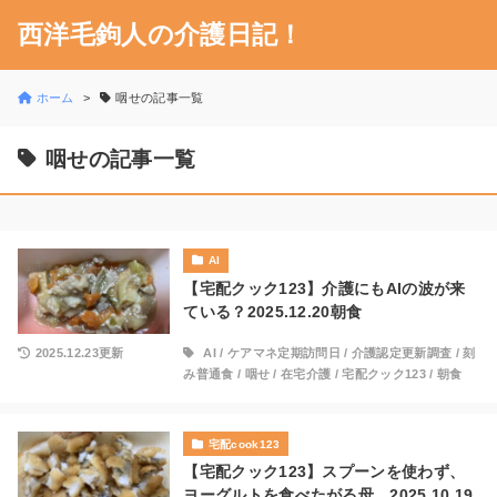
西洋毛鉤人の介護日記！
ホーム
咽せの記事一覧
咽せの記事一覧
AI
【宅配クック123】介護にもAIの波が来
ている？2025.12.20朝食
2025.12.23更新
AI
/
ケアマネ定期訪問日
/
介護認定更新調査
/
刻
み普通食
/
咽せ
/
在宅介護
/
宅配クック123
/
朝食
宅配cook123
【宅配クック123】スプーンを使わず、
ヨーグルトを食べたがる母。2025.10.19