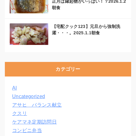
正月は縁起物がいっぱい！？2026.1.2
朝食
【宅配クック123】元旦から強制洗
濯・・・。2025.1.1朝食
カテゴリー
AI
Uncategorized
アサヒ バランス献立
クスリ
ケアマネ定期訪問日
コンビニ弁当