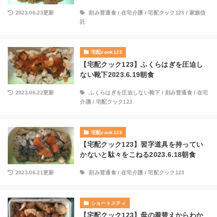
2023.06.23更新
刻み普通食
/
在宅介護
/
宅配クック123
/
家族信
託
宅配cook123
【宅配クック123】ふくらはぎを圧迫し
ない靴下2023.6.19朝食
2023.06.22更新
ふくらはぎを圧迫しない靴下
/
刻み普通食
/
在宅
介護
/
宅配クック123
宅配cook123
【宅配クック123】習字道具を持ってい
かないと駄々をこねる2023.6.18朝食
2023.06.21更新
刻み普通食
/
在宅介護
/
宅配クック123
ショートスティ
【宅配クック123】母の着替えからわか