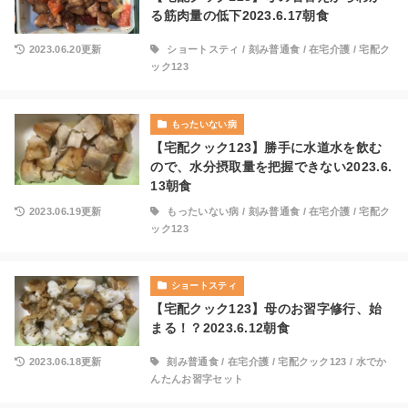
る筋肉量の低下2023.6.17朝食
2023.06.20更新
ショートスティ
/
刻み普通食
/
在宅介護
/
宅配ク
ック123
もったいない病
【宅配クック123】勝手に水道水を飲む
ので、水分摂取量を把握できない2023.6.
13朝食
2023.06.19更新
もったいない病
/
刻み普通食
/
在宅介護
/
宅配ク
ック123
ショートスティ
【宅配クック123】母のお習字修行、始
まる！？2023.6.12朝食
2023.06.18更新
刻み普通食
/
在宅介護
/
宅配クック123
/
水でか
んたんお習字セット