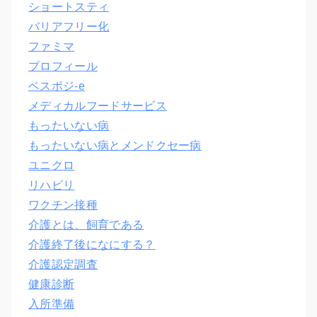
ショートスティ
バリアフリー化
ファミマ
プロフィール
ベスポジ-e
メディカルフードサービス
もったいない病
もったいない病とメンドクセー病
ユニクロ
リハビリ
ワクチン接種
介護とは、飼育である
介護終了後になにする？
介護認定調査
健康診断
入所準備