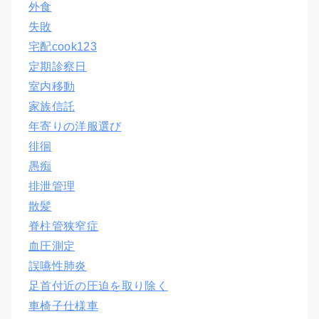
外食
失敗
宅配cook123
定期診察日
室内移動
家族信託
年寄りの洋服選び
徘徊
愚痴
排泄管理
散髪
脊柱管狭窄症
血圧測定
誤嚥性肺炎
足首付近の圧迫を取り除く
車椅子仕様車