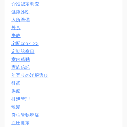
介護認定調査
健康診断
入所準備
外食
失敗
宅配cook123
定期診察日
室内移動
家族信託
年寄りの洋服選び
徘徊
愚痴
排泄管理
散髪
脊柱管狭窄症
血圧測定