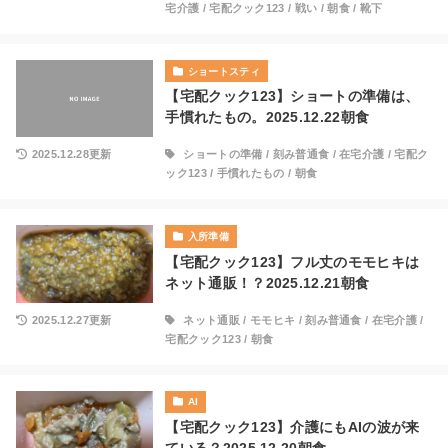
宅介護
/
宅配クック123
/
戦い
/
朝食
/
靴下
ショートスティ
【宅配クック123】ショートの準備は、
手慣れたもの。2025.12.22朝食
2025.12.28更新
ショートの準備
/
刻み普通食
/
在宅介護
/
宅配ク
ック123
/
手慣れたもの
/
朝食
入所準備
【宅配クック123】フル丈のモモヒキは
ネット通販！？2025.12.21朝食
2025.12.27更新
ネット通販
/
モモヒキ
/
刻み普通食
/
在宅介護
/
宅配クック123
/
朝食
AI
【宅配クック123】介護にもAIの波が来
ている？2025.12.20朝食