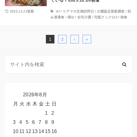
2025.12.23更新
AI
/
ケアマネ定期訪問日
/
介護認定更新調査
/
刻
み普通食
/
咽せ
/
在宅介護
/
宅配クック123
/
朝食
1
2
›
»
2026年8月
月
火
水
木
金
土
日
1
2
3
4
5
6
7
8
9
10
11
12
13
14
15
16