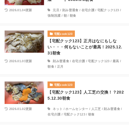
2026.01.04更新
元旦
/
刻み普通食
/
在宅介護
/
宅配クック123
/
強制洗濯
/
朝
/
朝食
宅配cook123
【宅配クック123】正月はなにもしな
い・・・何もないことが最高！2025.12.
31朝食
2026.01.03更新
刻み普通食
/
在宅介護
/
宅配クック123
/
最高
/
朝食
/
正月
宅配cook123
【宅配クック123】人工芝の交換！？202
5.12.30朝食
2026.01.02更新
ネット
/
ホームセンター
/
人工芝
/
刻み普通食
/
在宅介護
/
宅配クック123
/
朝食