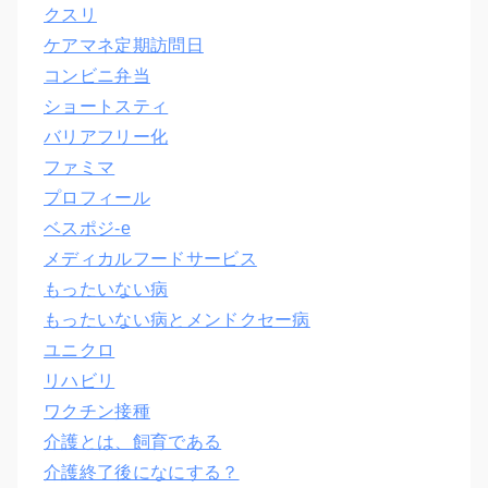
クスリ
ケアマネ定期訪問日
コンビニ弁当
ショートスティ
バリアフリー化
ファミマ
プロフィール
ベスポジ-e
メディカルフードサービス
もったいない病
もったいない病とメンドクセー病
ユニクロ
リハビリ
ワクチン接種
介護とは、飼育である
介護終了後になにする？