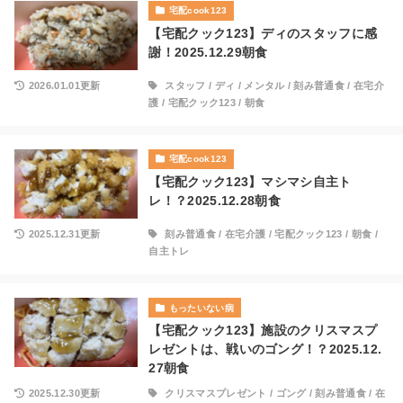
宅配cook123
【宅配クック123】ディのスタッフに感
謝！2025.12.29朝食
2026.01.01更新
スタッフ
/
ディ
/
メンタル
/
刻み普通食
/
在宅介
護
/
宅配クック123
/
朝食
宅配cook123
【宅配クック123】マシマシ自主ト
レ！？2025.12.28朝食
2025.12.31更新
刻み普通食
/
在宅介護
/
宅配クック123
/
朝食
/
自主トレ
もったいない病
【宅配クック123】施設のクリスマスプ
レゼントは、戦いのゴング！？2025.12.
27朝食
2025.12.30更新
クリスマスプレゼント
/
ゴング
/
刻み普通食
/
在