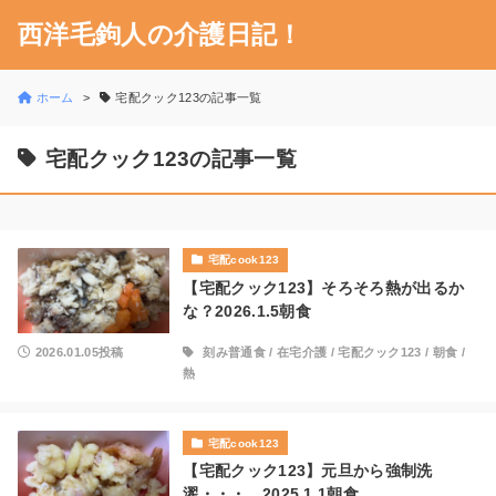
西洋毛鉤人の介護日記！
ホーム
宅配クック123の記事一覧
宅配クック123の記事一覧
宅配cook123
【宅配クック123】そろそろ熱が出るか
な？2026.1.5朝食
2026.01.05投稿
刻み普通食
/
在宅介護
/
宅配クック123
/
朝食
/
熱
宅配cook123
【宅配クック123】元旦から強制洗
濯・・・。2025.1.1朝食