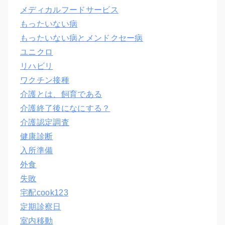
メディカルフードサービス
もったいない病
もったいない病とメンドクセー病
ユニクロ
リハビリ
ワクチン接種
介護とは、飼育である
介護終了後になにする？
介護認定調査
健康診断
入所準備
外食
失敗
宅配cook123
定期診察日
室内移動