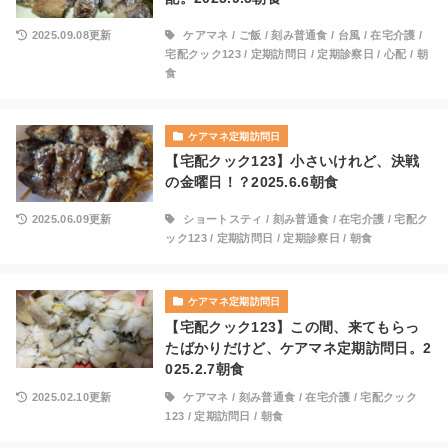
2025.09.08更新
ケアマネ
/
ご飯
/
刻み普通食
/
台風
/
在宅介護
/
宅配クック123
/
定期訪問日
/
定期診察日
/
心配
/
朝
食
ケアマネ定期訪問日
【宅配クック123】小さいけれど、決戦
の金曜日！？2025.6.6朝食
2025.06.09更新
ショートスティ
/
刻み普通食
/
在宅介護
/
宅配ク
ック123
/
定期訪問日
/
定期診察日
/
朝食
ケアマネ定期訪問日
【宅配クック123】この間、来てもらっ
たばかりだけど、ケアマネ定期訪問日。2
025.2.7朝食
2025.02.10更新
ケアマネ
/
刻み普通食
/
在宅介護
/
宅配クック
123
/
定期訪問日
/
朝食