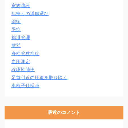
家族信託
年寄りの洋服選び
徘徊
愚痴
排泄管理
散髪
脊柱管狭窄症
血圧測定
誤嚥性肺炎
足首付近の圧迫を取り除く
車椅子仕様車
最近のコメント