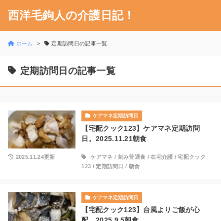
西洋毛鉤人の介護日記！
ホーム
定期訪問日の記事一覧
定期訪問日の記事一覧
ケアマネ定期訪問日
【宅配クック123】ケアマネ定期訪問
日。2025.11.21朝食
2025.11.24更新
ケアマネ
/
刻み普通食
/
在宅介護
/
宅配クック
123
/
定期訪問日
/
朝食
ケアマネ定期訪問日
【宅配クック123】台風よりご飯が心
配。2025.9.5朝食