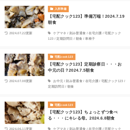
入所準備
【宅配クック123】準備万端！2024.7.19
朝食
2024.07.22更新
ケアマネ
/
刻み普通食
/
在宅介護
/
宅配クック
123
/
定期訪問日
/
朝食
/
車椅子
宅配cook123
【宅配クック123】定期診察日・・・お
中元の日？2024.7.5朝食
2024.07.08更新
お中元
/
刻み普通食
/
在宅介護
/
宅配クック123
/
定期訪問日
/
朝食
宅配cook123
【宅配クック123】ちょっとずつ食べ
る・・・にキレる母。2024.6.8朝食
2024.06.11更新
ケアマネ
/
刻み普通食
/
在宅介護
/
宅配クック