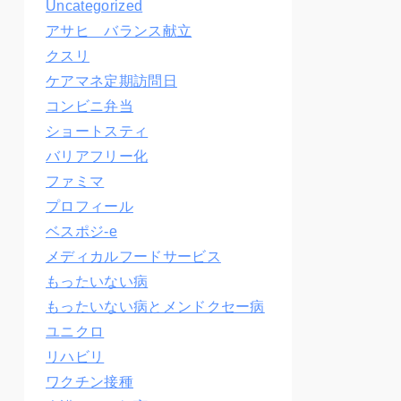
Uncategorized
アサヒ バランス献立
クスリ
ケアマネ定期訪問日
コンビニ弁当
ショートスティ
バリアフリー化
ファミマ
プロフィール
ベスポジ-e
メディカルフードサービス
もったいない病
もったいない病とメンドクセー病
ユニクロ
リハビリ
ワクチン接種