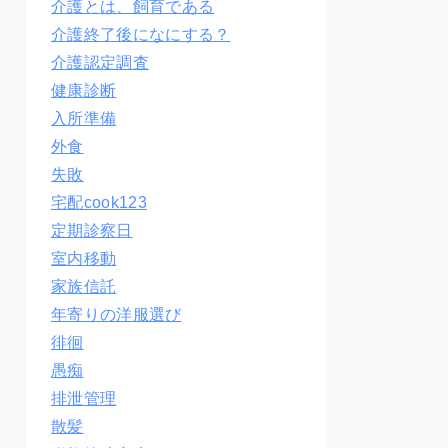
介護とは、飼育である
介護終了後になにする？
介護認定調査
健康診断
入所準備
外食
失敗
宅配cook123
定期診察日
室内移動
家族信託
年寄りの洋服選び
徘徊
愚痴
排泄管理
散髪