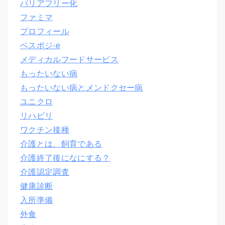
バリアフリー化
ファミマ
プロフィール
ベスポジ-e
メディカルフードサービス
もったいない病
もったいない病とメンドクセー病
ユニクロ
リハビリ
ワクチン接種
介護とは、飼育である
介護終了後になにする？
介護認定調査
健康診断
入所準備
外食