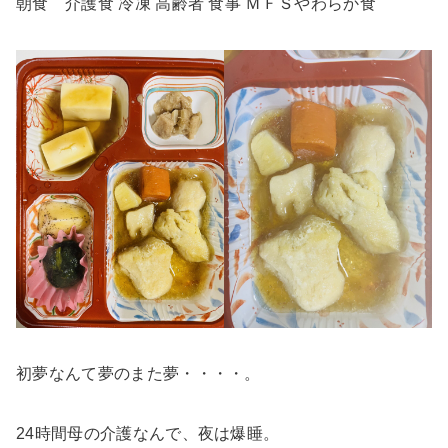
朝食 介護食 冷凍 高齢者 食事 ＭＦＳやわらか食
初夢なんて夢のまた夢・・・・。
24時間母の介護なんで、夜は爆睡。