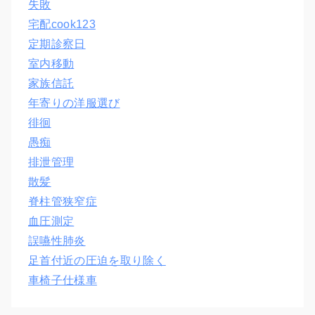
失敗
宅配cook123
定期診察日
室内移動
家族信託
年寄りの洋服選び
徘徊
愚痴
排泄管理
散髪
脊柱管狭窄症
血圧測定
誤嚥性肺炎
足首付近の圧迫を取り除く
車椅子仕様車