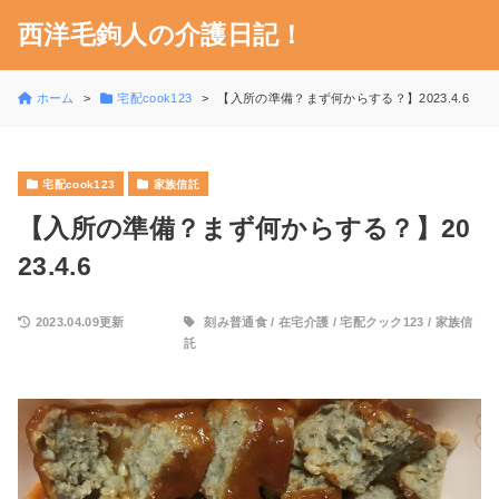
西洋毛鉤人の介護日記！
ホーム
宅配cook123
【入所の準備？まず何からする？】2023.4.6
宅配cook123
家族信託
【入所の準備？まず何からする？】20
23.4.6
2023.04.09更新
刻み普通食
/
在宅介護
/
宅配クック123
/
家族信
託