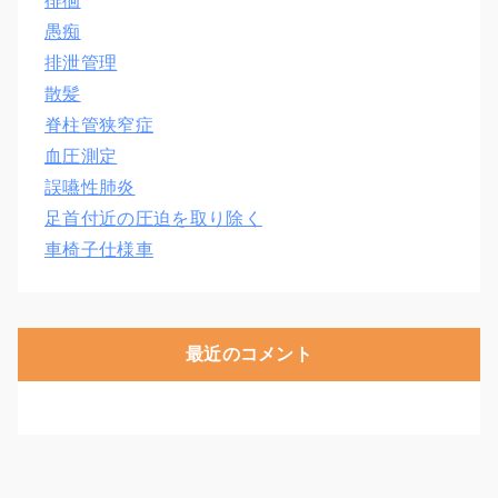
徘徊
愚痴
排泄管理
散髪
脊柱管狭窄症
血圧測定
誤嚥性肺炎
足首付近の圧迫を取り除く
車椅子仕様車
最近のコメント