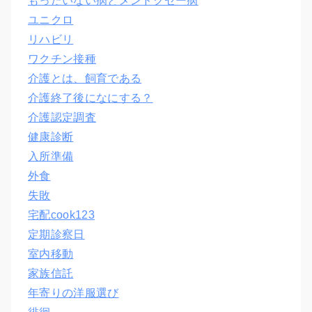
もったいない病とメンドクセー病
ユニクロ
リハビリ
ワクチン接種
介護とは、飼育である
介護終了後になにする？
介護認定調査
健康診断
入所準備
外食
失敗
宅配cook123
定期診察日
室内移動
家族信託
年寄りの洋服選び